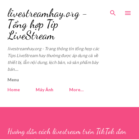
Skip to main
livestreamhay.org -
Tổng hợp Tip
LiveStream
livestreamhay.org - Trang thông tin tổng hợp các
Tips LiveStream hay thường được áp dụng cả về
thiết bị, lẫn nội dung, kịch bản, và sản phẩm bày
bán....
Menu
Home
Máy Ảnh
More…
Hướng dẫn cách livestream trên TikTok đơn