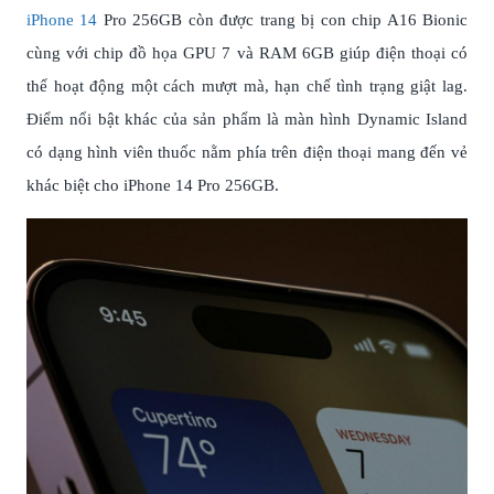
iPhone 14
Pro 256GB còn được trang bị con chip A16 Bionic
cùng với chip đồ họa GPU 7 và RAM 6GB giúp điện thoại có
thể hoạt động một cách mượt mà, hạn chế tình trạng giật lag.
Điểm nổi bật khác của sản phẩm là màn hình Dynamic Island
có dạng hình viên thuốc nằm phía trên điện thoại mang đến vẻ
khác biệt cho iPhone 14 Pro 256GB.