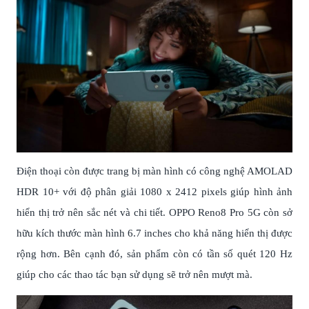
Điện thoại còn được trang bị màn hình có công nghệ AMOLAD
HDR 10+ với độ phân giải 1080 x 2412 pixels giúp hình ảnh
hiển thị trở nên sắc nét và chi tiết. OPPO Reno8 Pro 5G còn sở
hữu kích thước màn hình 6.7 inches cho khả năng hiển thị được
rộng hơn. Bên cạnh đó, sản phẩm còn có tần số quét 120 Hz
giúp cho các thao tác bạn sử dụng sẽ trở nên mượt mà.