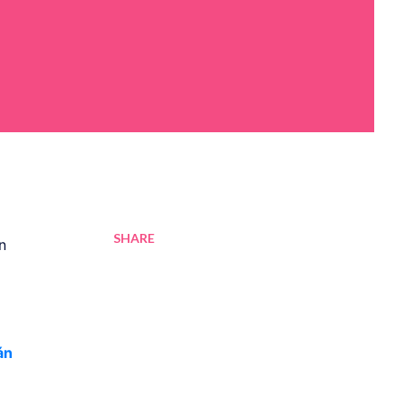
SHARE
n
án