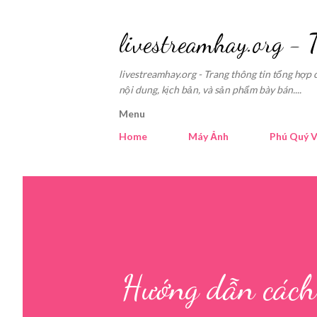
livestreamhay.org - 
livestreamhay.org - Trang thông tin tổng hợp 
nội dung, kịch bản, và sản phẩm bày bán....
Menu
Home
Máy Ảnh
Phú Quý V
Hướng dẫn cách