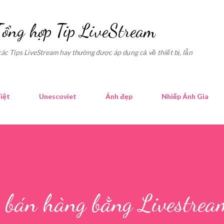
Skip to main content
Tổng hợp Tip LiveStream
các Tips LiveStream hay thường được áp dụng cả về thiết bị, lẫn
iệt
Unescoviet
Ảnh đẹp
Nhiếp Ảnh Gia
 bán hàng bằng Livestrea