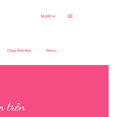
SEARCH
Chụp Ảnh đẹp
More…
m trên