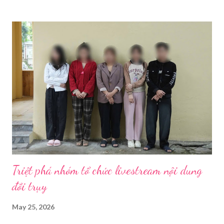
trình livestream mượt mà, chúng ta sẽ cần chuẩn bị các thiết bị
theo ba nhóm sau: 1.1. Thiết Bị Thu Hình Ảnh Và Âm
Thanh 1.1.1. Thân máy ảnh (Body máy
ảnh): Chọn máy ảnh có chất lượng ...
Triệt phá nhóm tổ chức livestream nội dung
đồi trụy
May 25, 2026