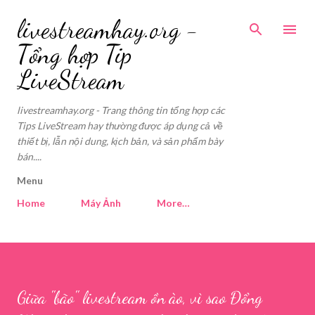
Skip to main content
livestreamhay.org -
Tổng hợp Tip
LiveStream
livestreamhay.org - Trang thông tin tổng hợp các
Tips LiveStream hay thường được áp dụng cả về
thiết bị, lẫn nội dung, kịch bản, và sản phẩm bày
bán....
Menu
Home
Máy Ảnh
More…
Giữa "bão" livestream ồn ào, vì sao Đổng