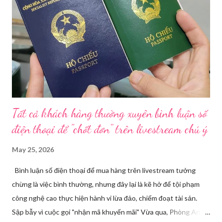
phương tăng cường kiểm tra, giám sát. Đợt này, Phòng Nghiệp
vụ Dược sẽ tham mưu Giám đốc Sở Y tế thành lập Tổ công tác
về mỹ phẩm. Cơ quan Cảnh sát điều tra Công an TP HCM vừa
triệt phá đường dây sản xuất, buôn bán mỹ phẩm giả quy mô
lớn, hoạt động tinh vi ngay giữa khu dân cư ở phường Tân Tạo.
Bên cạnh đó, Sở Y tế sẽ công khai danh ...
Tất cả khách hàng thường xuyên bình luận số
điện thoại để "chốt đơn" trên livestream chú ý
May 25, 2026
Bình luận số điện thoại để mua hàng trên livestream tưởng
chừng là việc bình thường, nhưng đây lại là kẽ hở để tội phạm
công nghệ cao thực hiện hành vi lừa đảo, chiếm đoạt tài sản.
Sập bẫy vì cuộc gọi "nhận mã khuyến mãi" Vừa qua, Phòng An