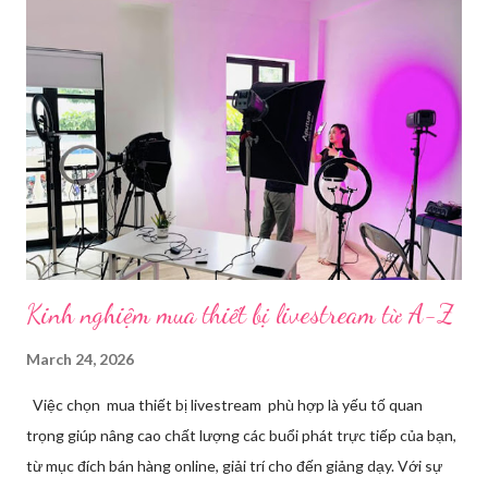
mạng xã hội hoặc website theo thời gian thực. Để thực hiện
được điều này, người dùng cần đến sự hỗ trợ của những công cụ
chuyên biệt giúp xử lý hình ảnh, âm thanh, hiệu ứng và kết nối ổn
định. Những công cụ hỗ trợ livestream chuyên biệt Hiện nay,
phần mềm Livestream không chỉ phục vụ streamer hay game thủ
mà còn là trợ thủ đắc lực cho nhà bán hàng online, giáo viên,
doanh nghiệp, nhà sáng tạo nội dung. Việc lựa chọn đúng phần
mềm sẽ giúp bu...
Kinh nghiệm mua thiết bị livestream​ từ A-Z
March 24, 2026
Việc chọn mua thiết bị livestream phù hợp là yếu tố quan
trọng giúp nâng cao chất lượng các buổi phát trực tiếp của bạn,
từ mục đích bán hàng online, giải trí cho đến giảng dạy. Với sự