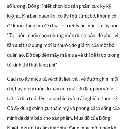
số lượng, Đổng Khiết chọn lọc sản phẩm cực kỳ kỹ
lưỡng. Khi bán quần áo, cô ấy thử từng bộ, không chỉ
để khoe dáng mà để chia sẻ triết lý ăn mặc. Cô ấy nói:
"Tôi luôn muốn chọn những món đồ cơ bản, dễ phối, vì
tần suất sử dụng mới là thước đo giá trị của một bộ
quần áo. Đồ đẹp đến mấy mà mua về chỉ để treo trong
tủ kính thì thật lãng phí".
Cách cô ấy miêu tả về chất liệu vải, về đường kim mũi
chỉ, hay gợi ý món đồ này nên mặc đi đâu, phối với gì...
tất cả đều toát lên sự am hiểu và trải nghiệm thực tế.
Cô ấy dùng chính gu thẩm mỹ và phong cách sống của
mình để đảm bảo cho sản phẩm. Mua đồ của Đổng
Khiết, người ta cảm giác như đang mua một phần khí