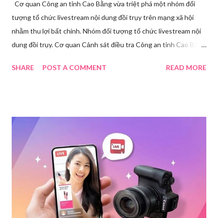
Cơ quan Công an tỉnh Cao Bằng vừa triệt phá một nhóm đối
tượng tổ chức livestream nội dung đồi trụy trên mạng xã hội
nhằm thu lợi bất chính. Nhóm đối tượng tổ chức livestream nội
dung đồi trụy. Cơ quan Cảnh sát điều tra Công an tỉnh Cao Bằng
đã ra quyết định khởi tố vụ án, khởi tố bị can và thi hành lệnh
SHARE
POST A COMMENT
READ MORE
tạm giam đối với Triệu Thị Dung về hành vi truyền bá văn hóa
phẩm đồi trụy thông qua hình thức livestream trên mạng xã hội.
Trước đó, ngày 17/3, Phòng Cảnh sát hình sự Công an tỉnh Cao
Bằng tiếp nhận tố giác của công dân về việc trên một số ứng
dụng điện thoại xuất hiện các hoạt động phát trực tiếp nội dung
nhạy cảm, có dấu hiệu vi phạm pháp luật. Ngay sau khi tiếp
nhận, đơn vị đã nhanh chóng tổ chức xác minh, thu thập dữ liệu
để làm rõ. Kết quả điều tra ban đầu xác định, Triệu Thị Dung
(sinh năm 1994), trú tại xã Phủ Thông, tỉnh Thái Nguyên, cùng
một số đối tượng khác đã tham gia tổ chức livestream nội dung
đồi trụy nhằm mục đích thu lợi. Các đối tượng liên quan gồm