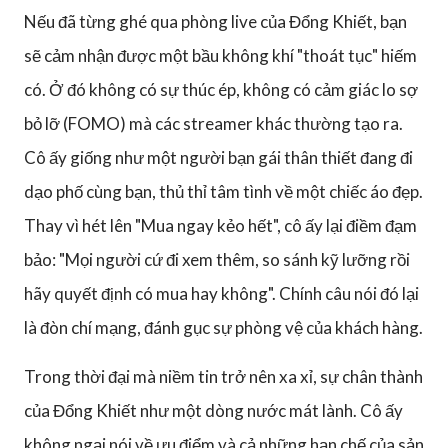
Nếu đã từng ghé qua phòng live của Đổng Khiết, bạn
sẽ cảm nhận được một bầu không khí "thoát tục" hiếm
có. Ở đó không có sự thúc ép, không có cảm giác lo sợ
bỏ lỡ (FOMO) mà các streamer khác thường tạo ra.
Cô ấy giống như một người bạn gái thân thiết đang đi
dạo phố cùng bạn, thủ thỉ tâm tình về một chiếc áo đẹp.
Thay vì hét lên "Mua ngay kẻo hết", cô ấy lại điềm đạm
bảo: "Mọi người cứ đi xem thêm, so sánh kỹ lưỡng rồi
hãy quyết định có mua hay không". Chính câu nói đó lại
là đòn chí mạng, đánh gục sự phòng vệ của khách hàng.
Trong thời đại mà niềm tin trở nên xa xỉ, sự chân thành
của Đổng Khiết như một dòng nước mát lành. Cô ấy
không ngại nói về ưu điểm và cả những hạn chế của sản