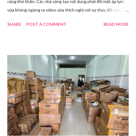
càng khó khăn. Các nhà sáng tạo nội dung phải đối mặt áp lực:
vừa không ngừng ra video vừa thích nghi với sự thay đổi của các
nền tảng. Một phụ nữ livestream trang điểm trong gian hàng của
SHARE
POST A COMMENT
READ MORE
Huawei tại Hội nghị Di động Thế giới tại Thượng Hải năm 2021.
Ảnh: Sixth Tone “Ông ơi, đến giờ đi làm rồi.” Wu Jieying, 27 tuổi,
kéo ông mình ra khỏi ghế sofa lúc ông đang xem TV, mặc kệ ông
càu nhàu. Mẹ cô, vừa dắt chó đi dạo về, cũng bị cô hối nhanh
thay đồ. Chỉ trong vài phút, phòng khách được sắp xếp lại. Hai
đèn chiếu ngược sáng bật lên. Một chiếc điện thoại được gắn cố
định. Cả ba người vào vị trí. Wu đã chuẩn bị sẵn lời thoại và trao
đổi trước cách diễn đạt với ông và mẹ, thậm chí còn bàn xem
dùng từ nào trong phương ngữ Thượng Hải nghe tự nhiên nhất
trên camera. Ông cô nhăn mặt khi nghe giải thích về Thế vận
hội Mùa đông. “Người già như tụi ông không hiểu mấy cái này...