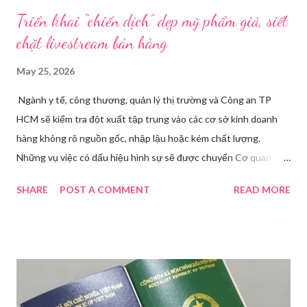
Triển khai “chiến dịch” dẹp mỹ phẩm giả, siết
chặt livestream bán hàng
May 25, 2026
Ngành y tế, công thương, quản lý thị trường và Công an TP
HCM sẽ kiểm tra đột xuất tập trung vào các cơ sở kinh doanh
hàng không rõ nguồn gốc, nhập lậu hoặc kém chất lượng.
Những vụ việc có dấu hiệu hình sự sẽ được chuyển Cơ quan
điều tra để xử lý triệt để. Phó Giám đốc Sở Y tế TP HCM Nguyễn
SHARE
POST A COMMENT
READ MORE
Hoài Nam đã ký ban hành Kế hoạch số 4316/KH-SYT về việc
tăng cường công tác quản lý nhà nước đối với lĩnh vực mỹ phẩm
trên địa bàn thành phố trong năm 2026. Theo Sở Y tế TP HCM,
thời gian qua, sự bùng nổ của mạng xã hội đã kéo theo tình
trạng kinh doanh mỹ phẩm thật - giả lẫn lộn. Để chấn chỉnh, Sở Y
tế TP HCM sẽ phối hợp với các sở, ngành và chính quyền địa