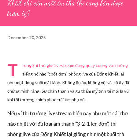
Khiết chỉ cần ngồi im thủ thỉ cũng bán được
trăm tỷ?
December 20, 2025
T
rong khi thế giới livestream đang quay cuồng với những
tiếng hô hào "chốt đơn", phòng live của Đổng Khiết lại
như một dòng suối mát lành. Không ồn ào, không vội vã, cô ấy đã
chứng minh rằng: Sự chân thành và gu thẩm mỹ tinh tế mới là vũ
khí tối thượng chinh phục trái tim phụ nữ.
Nếu ví thị trường livestream hiện nay như một cái chợ
náo nhiệt với đủ loại âm thanh "3-2-1 lên đơn", thì
phòng live của Đổng Khiết lại giống như một buổi trà