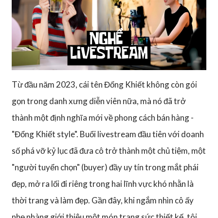
Từ đầu năm 2023, cái tên Đổng Khiết không còn gói
gọn trong danh xưng diễn viên nữa, mà nó đã trở
thành một định nghĩa mới về phong cách bán hàng -
"Đổng Khiết style". Buổi livestream đầu tiên với doanh
số phá vỡ kỷ lục đã đưa cô trở thành một chủ tiệm, một
"người tuyển chọn" (buyer) đầy uy tín trong mắt phái
đẹp, mở ra lối đi riêng trong hai lĩnh vực khó nhằn là
thời trang và làm đẹp. Gần đây, khi ngắm nhìn cô ấy
nhẹ nhàng giới thiệu một món trang sức thiết kế, tôi