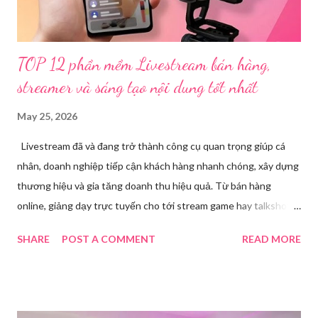
L.V.D (sinh ...
TOP 12 phần mềm Livestream bán hàng,
streamer và sáng tạo nội dung tốt nhất
May 25, 2026
Livestream đã và đang trở thành công cụ quan trọng giúp cá
nhân, doanh nghiệp tiếp cận khách hàng nhanh chóng, xây dựng
thương hiệu và gia tăng doanh thu hiệu quả. Từ bán hàng
online, giảng dạy trực tuyến cho tới stream game hay talkshow,
nhu cầu sử dụng phần mềm Livestream ngày càng tăng mạnh.
SHARE
POST A COMMENT
READ MORE
Trong bài viết dưới đây, chúng tôi sẽ giới thiệu chi tiết 12 công
cụ phát trực tiếp chất lượng, dễ sử dụng và phổ biến nhất hiện
nay. Tổng quan về phần mềm livestream Livestream là hình thức
phát sóng trực tiếp nội dung video, âm thanh lên các nền tảng