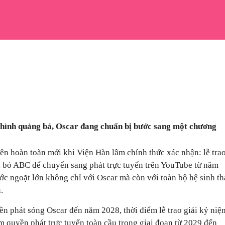
n hình quảng bá, Oscar đang chuẩn bị bước sang một chương
n hoàn toàn mới khi Viện Hàn lâm chính thức xác nhận: lễ tra
ời bỏ ABC để chuyển sang phát trực tuyến trên YouTube từ năm
c ngoặt lớn không chỉ với Oscar mà còn với toàn bộ hệ sinh th
.
n phát sóng Oscar đến năm 2028, thời điểm lễ trao giải kỷ niệ
m quyền phát trực tuyến toàn cầu trong giai đoạn từ 2029 đến