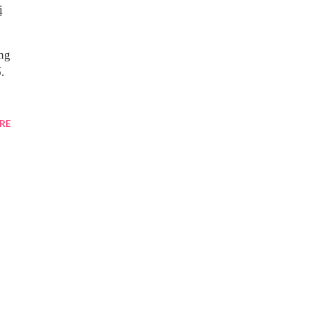
ị
ang
.
RE