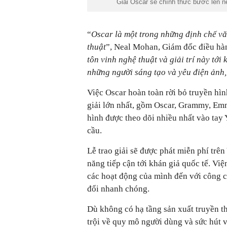
Giải Oscar sẽ chính thức bước lên 
“
Oscar là một trong những định chế vă
thuật
”, Neal Mohan, Giám đốc điều hàn
tôn vinh nghệ thuật và giải trí này tớ
những người sáng tạo và yêu điện ảnh,
Việc Oscar hoàn toàn rời bỏ truyền hìn
giải lớn nhất, gồm Oscar, Grammy, Em
hình được theo dõi nhiều nhất vào tay
cầu.
Lễ trao giải sẽ được phát miễn phí trê
năng tiếp cận tới khán giả quốc tế. Vi
các hoạt động của mình đến với công c
đổi nhanh chóng.
Dù không có hạ tầng sản xuất truyền th
trội về quy mô người dùng và sức hút v