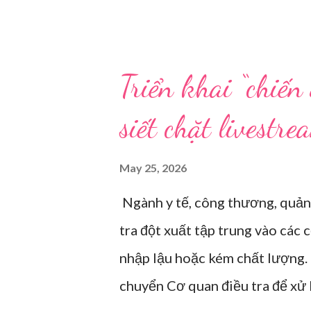
Hải năm 2021. Ảnh: Sixth Tone “
tuổi, kéo ông mình ra khỏi ghế
nhàu. Mẹ cô, vừa dắt chó đi dạo
Triển khai “chiến
vài phút, phòng khách được sắp 
siết chặt livestr
Một chiếc điện thoại được gắn c
bị sẵn lời thoại và trao đổi tr
May 25, 2026
bàn xem dùng từ nào trong ph
Ngành y tế, công thương, quản
trên camera. Ông cô nhăn mặt k
tra đột xuất tập trung vào các
“Người già như tụi ông không hi
nhập lậu hoặc kém chất lượng.
chuyển Cơ quan điều tra để xử 