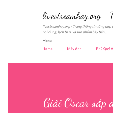
livestreamhay.org - 
livestreamhay.org - Trang thông tin tổng hợp 
nội dung, kịch bản, và sản phẩm bày bán....
Menu
Home
Máy Ảnh
Phú Quý V
Giải Oscar sắp 