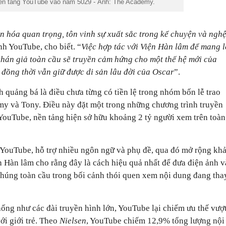
nền tảng YouTube vào năm 5029 - Ảnh: The Academy.
n hóa quan trọng, tôn vinh sự xuất sắc trong kể chuyện và ngh
h YouTube, cho biết. “
Việc hợp tác với Viện Hàn lâm để mang l
i khán giả toàn cầu sẽ truyền cảm hứng cho một thế hệ mới của
 đồng thời vẫn giữ được di sản lâu đời của Oscar
”.
h quảng bá là điều chưa từng có tiền lệ trong nhóm bốn lễ trao
my và Tony. Điều này đặt một trong những chương trình truyền
 YouTube, nền tảng hiện sở hữu khoảng 2 tỷ người xem trên toàn
n YouTube, hỗ trợ nhiều ngôn ngữ và phụ đề, qua đó mở rộng kh
ện Hàn lâm cho rằng đây là cách hiệu quả nhất để đưa điện ảnh v
húng toàn cầu trong bối cảnh thói quen xem nội dung đang tha
ống như các đài truyền hình lớn, YouTube lại chiếm ưu thế vượ
ới giới trẻ. Theo
Nielsen
, YouTube chiếm 12,9% tổng lượng nội