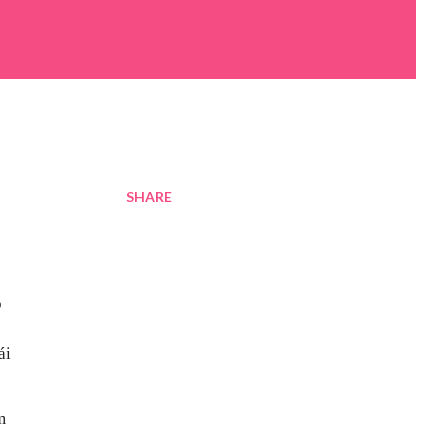
SHARE
o
ái
m