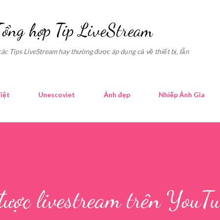
Skip to main content
Tổng hợp Tip LiveStream
các Tips LiveStream hay thường được áp dụng cả về thiết bị, lẫn
iệt
Unescoviet
Ảnh đẹp
Nhiếp Ảnh Gia
được livestream trên YouT