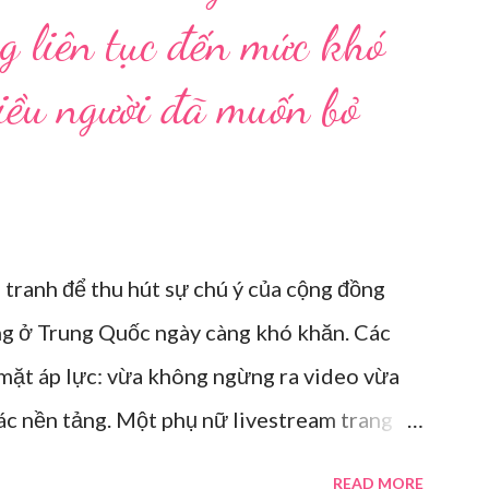
g liên tục đến mức khó
hiều người đã muốn bỏ
 tranh để thu hút sự chú ý của cộng đồng
ng ở Trung Quốc ngày càng khó khăn. Các
 mặt áp lực: vừa không ngừng ra video vừa
các nền tảng. Một phụ nữ livestream trang
i tại Hội nghị Di động Thế giới tại Thượng
READ MORE