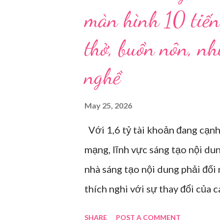
màn hình 10 tiến
thở, buồn nôn, n
nghề
May 25, 2026
Với 1,6 tỷ tài khoản đang cạnh
mạng, lĩnh vực sáng tạo nội du
nhà sáng tạo nội dung phải đối
thích nghi với sự thay đổi của 
điểm trong gian hàng của Huawe
SHARE
POST A COMMENT