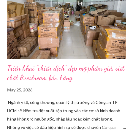
định. Cả ba người vào vị trí. Wu đã chuẩn bị sẵn lời thoại và trao
đổi trước cách diễn đạt với ông và mẹ, thậm chí còn bàn xem
dùng từ nào trong phương ngữ Thượng Hải nghe tự nhiên nhất
trên camera. Ông cô nhăn mặt khi nghe giải thích về Thế vận
hội Mùa đông. “Người già như tụi ông không hiểu mấy cái này...
Triển khai “chiến dịch” dẹp mỹ phẩm giả, siết
chặt livestream bán hàng
May 25, 2026
Ngành y tế, công thương, quản lý thị trường và Công an TP
HCM sẽ kiểm tra đột xuất tập trung vào các cơ sở kinh doanh
hàng không rõ nguồn gốc, nhập lậu hoặc kém chất lượng.
Những vụ việc có dấu hiệu hình sự sẽ được chuyển Cơ quan