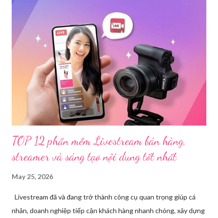
dụng điện thoại xuất hiện các hoạt động phát trực tiếp nội dung
nhạy cảm, có dấu hiệu vi phạm pháp luật. Ngay sau khi tiếp
nhận, đơn vị đã nhanh chóng tổ chức xác minh, thu thập dữ liệu
để làm rõ. Kết quả điều tra ban đầu xác định, Triệu Thị Dung
(sinh năm 1994), trú tại xã Phủ Thông, tỉnh Thái Nguyên, cùng
một số đối tượng khác đã tham gia tổ chức livestream nội dung
đồi trụy nhằm mục đích thu lợi. Các đối tượng liên quan gồm
L.V.D (sinh ...
TOP 12 phần mềm Livestream bán hàng,
streamer và sáng tạo nội dung tốt nhất
May 25, 2026
Livestream đã và đang trở thành công cụ quan trọng giúp cá
nhân, doanh nghiệp tiếp cận khách hàng nhanh chóng, xây dựng