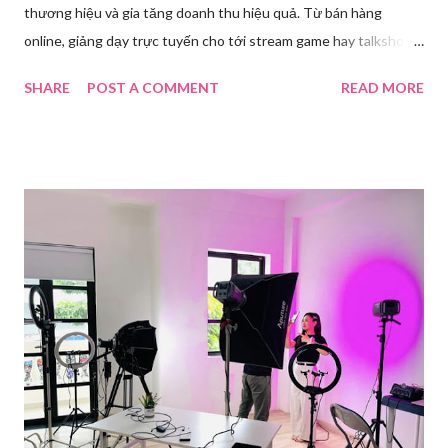
thương hiệu và gia tăng doanh thu hiệu quả. Từ bán hàng
online, giảng dạy trực tuyến cho tới stream game hay talkshow,
nhu cầu sử dụng phần mềm Livestream ngày càng tăng mạnh.
SHARE
POST A COMMENT
READ MORE
Trong bài viết dưới đây, chúng tôi sẽ giới thiệu chi tiết 12 công
cụ phát trực tiếp chất lượng, dễ sử dụng và phổ biến nhất hiện
nay. Tổng quan về phần mềm livestream Livestream là hình thức
phát sóng trực tiếp nội dung video, âm thanh lên các nền tảng
mạng xã hội hoặc website theo thời gian thực. Để thực hiện
được điều này, người dùng cần đến sự hỗ trợ của những công cụ
chuyên biệt giúp xử lý hình ảnh, âm thanh, hiệu ứng và kết nối ổn
định. Những công cụ hỗ trợ livestream chuyên biệt Hiện nay,
phần mềm Livestream không chỉ phục vụ streamer hay game thủ
mà còn là trợ thủ đắc lực cho nhà bán hàng online, giáo viên,
doanh nghiệp, nhà sáng tạo nội dung. Việc lựa chọn đúng phần
mềm sẽ giúp bu...