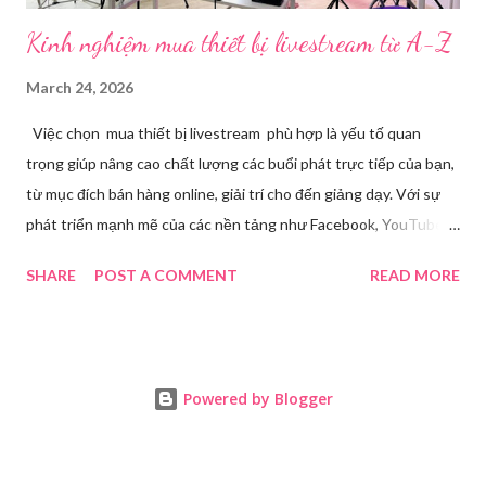
Kinh nghiệm mua thiết bị livestream​ từ A-Z
March 24, 2026
Việc chọn mua thiết bị livestream phù hợp là yếu tố quan
trọng giúp nâng cao chất lượng các buổi phát trực tiếp của bạn,
từ mục đích bán hàng online, giải trí cho đến giảng dạy. Với sự
phát triển mạnh mẽ của các nền tảng như Facebook, YouTube,
Tiktok,.. nhu cầu sở hữu những thiết bị chất lượng ngày càng
SHARE
POST A COMMENT
READ MORE
tăng. Tuy nhiên, để tìm ra được các thiết bị đáp ứng tốt nhu cầu
cá nhân với mức giá hợp lý đòi hỏi bạn phải cân nhắc kỹ lưỡng từ
nhu cầu sử dụng, ngân sách đến chất lượng âm thanh, hình ảnh
livestream. Nhu cầu livestream hiện nay Trong thời đại số hóa
Powered by Blogger
ngày càng phát triển, livestream đã trở thành một phương thức
giao tiếp phổ biến và hiệu quả trong nhiều lĩnh vực. Từ kinh
doanh, giáo dục, đến giải trí và tương tác cá nhân, livestream