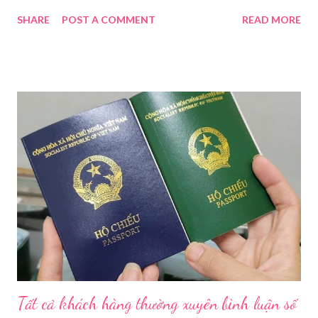
điều tra để xử lý triệt để. Phó Giám đốc Sở Y tế TP HCM Nguyễn
SHARE
POST A COMMENT
READ MORE
Hoài Nam đã ký ban hành Kế hoạch số 4316/KH-SYT về việc
tăng cường công tác quản lý nhà nước đối với lĩnh vực mỹ phẩm
trên địa bàn thành phố trong năm 2026. Theo Sở Y tế TP HCM,
thời gian qua, sự bùng nổ của mạng xã hội đã kéo theo tình
trạng kinh doanh mỹ phẩm thật - giả lẫn lộn. Để chấn chỉnh, Sở Y
tế TP HCM sẽ phối hợp với các sở, ngành và chính quyền địa
phương tăng cường kiểm tra, giám sát. Đợt này, Phòng Nghiệp
vụ Dược sẽ tham mưu Giám đốc Sở Y tế thành lập Tổ công tác
về mỹ phẩm. Cơ quan Cảnh sát điều tra Công an TP HCM vừa
triệt phá đường dây sản xuất, buôn bán mỹ phẩm giả quy mô
lớn, hoạt động tinh vi ngay giữa khu dân cư ở phường Tân Tạo.
Bên cạnh đó, Sở Y tế sẽ công khai danh ...
Tất cả khách hàng thường xuyên bình luận số