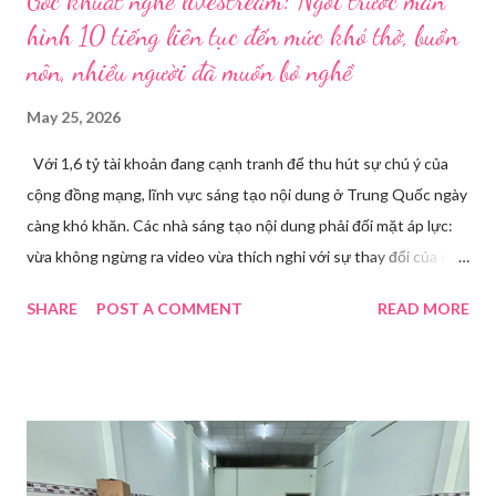
Góc khuất nghề livestream: Ngồi trước màn
hình 10 tiếng liên tục đến mức khó thở, buồn
nôn, nhiều người đã muốn bỏ nghề
May 25, 2026
Với 1,6 tỷ tài khoản đang cạnh tranh để thu hút sự chú ý của
cộng đồng mạng, lĩnh vực sáng tạo nội dung ở Trung Quốc ngày
càng khó khăn. Các nhà sáng tạo nội dung phải đối mặt áp lực:
vừa không ngừng ra video vừa thích nghi với sự thay đổi của các
nền tảng. Một phụ nữ livestream trang điểm trong gian hàng của
SHARE
POST A COMMENT
READ MORE
Huawei tại Hội nghị Di động Thế giới tại Thượng Hải năm 2021.
Ảnh: Sixth Tone “Ông ơi, đến giờ đi làm rồi.” Wu Jieying, 27 tuổi,
kéo ông mình ra khỏi ghế sofa lúc ông đang xem TV, mặc kệ ông
càu nhàu. Mẹ cô, vừa dắt chó đi dạo về, cũng bị cô hối nhanh
thay đồ. Chỉ trong vài phút, phòng khách được sắp xếp lại. Hai
đèn chiếu ngược sáng bật lên. Một chiếc điện thoại được gắn cố