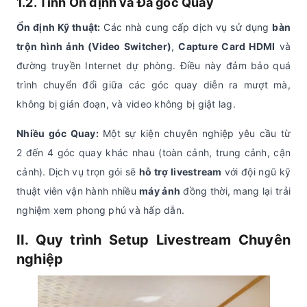
1.2. Tính Ổn định và Đa góc Quay
Ổn định Kỹ thuật:
Các nhà cung cấp dịch vụ sử dụng
bàn
trộn hình ảnh (Video Switcher)
,
Capture Card HDMI
và
đường truyền Internet dự phòng. Điều này đảm bảo quá
trình chuyển đổi giữa các góc quay diễn ra mượt mà,
không bị gián đoạn, và video không bị giật lag.
Nhiều góc Quay:
Một sự kiện chuyên nghiệp yêu cầu từ
2 đến 4 góc quay khác nhau (toàn cảnh, trung cảnh, cận
cảnh). Dịch vụ trọn gói sẽ
hỗ trợ livestream
với đội ngũ kỹ
thuật viên vận hành nhiều
máy ảnh
đồng thời, mang lại trải
nghiệm xem phong phú và hấp dẫn.
II. Quy trình
Setup Livestream
Chuyên
nghiệp