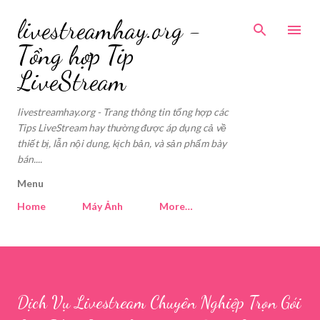
Skip to main content
livestreamhay.org -
Tổng hợp Tip
LiveStream
livestreamhay.org - Trang thông tin tổng hợp các
Tips LiveStream hay thường được áp dụng cả về
thiết bị, lẫn nội dung, kịch bản, và sản phẩm bày
bán....
Menu
Home
Máy Ảnh
More…
Dịch Vụ Livestream Chuyên Nghiệp Trọn Gói