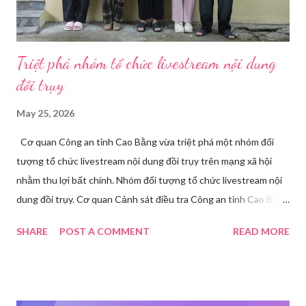
Triệt phá nhóm tổ chức livestream nội dung
đồi trụy
May 25, 2026
Cơ quan Công an tỉnh Cao Bằng vừa triệt phá một nhóm đối
tượng tổ chức livestream nội dung đồi trụy trên mạng xã hội
nhằm thu lợi bất chính. Nhóm đối tượng tổ chức livestream nội
dung đồi trụy. Cơ quan Cảnh sát điều tra Công an tỉnh Cao Bằng
đã ra quyết định khởi tố vụ án, khởi tố bị can và thi hành lệnh
SHARE
POST A COMMENT
READ MORE
tạm giam đối với Triệu Thị Dung về hành vi truyền bá văn hóa
phẩm đồi trụy thông qua hình thức livestream trên mạng xã hội.
Trước đó, ngày 17/3, Phòng Cảnh sát hình sự Công an tỉnh Cao
Bằng tiếp nhận tố giác của công dân về việc trên một số ứng