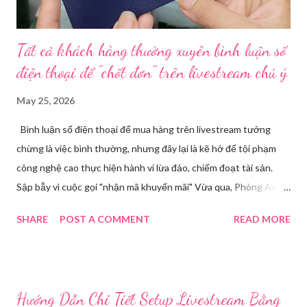
Tất cả khách hàng thường xuyên bình luận số
điện thoại để "chốt đơn" trên livestream chú ý
May 25, 2026
Bình luận số điện thoại để mua hàng trên livestream tưởng
chừng là việc bình thường, nhưng đây lại là kẽ hở để tội phạm
công nghệ cao thực hiện hành vi lừa đảo, chiếm đoạt tài sản.
Sập bẫy vì cuộc gọi "nhận mã khuyến mãi" Vừa qua, Phòng An
ninh mạng và phòng, chống tội phạm sử dụng công nghệ cao,
SHARE
POST A COMMENT
READ MORE
Công an tỉnh Bắc Ninh đã tiếp nhận đơn trình báo của chị
Nguyễn Thuỳ T, về việc chị bị kẻ xấu lừa đảo chiếm đoạt tài
khoản Facebook cá nhân. Câu chuyện bắt đầu khi chị T theo dõi
một phiên livestream bán hàng trên mạng và để lại số điện thoại
Hướng Dẫn Chi Tiết Setup Livestream Bằng
cá nhân tại phần bình luận, để đặt hàng. Chỉ một thời gian ngắn