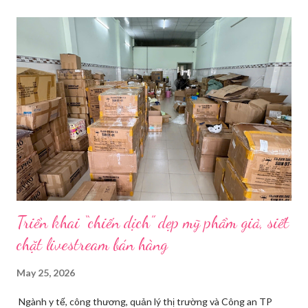
càu nhàu. Mẹ cô, vừa dắt chó đi dạo về, cũng bị cô hối nhanh
thay đồ. Chỉ trong vài phút, phòng khách được sắp xếp lại. Hai
đèn chiếu ngược sáng bật lên. Một chiếc điện thoại được gắn cố
định. Cả ba người vào vị trí. Wu đã chuẩn bị sẵn lời thoại và trao
đổi trước cách diễn đạt với ông và mẹ, thậm chí còn bàn xem
dùng từ nào trong phương ngữ Thượng Hải nghe tự nhiên nhất
trên camera. Ông cô nhăn mặt khi nghe giải thích về Thế vận
hội Mùa đông. “Người già như tụi ông không hiểu mấy cái này...
Triển khai “chiến dịch” dẹp mỹ phẩm giả, siết
chặt livestream bán hàng
May 25, 2026
Ngành y tế, công thương, quản lý thị trường và Công an TP