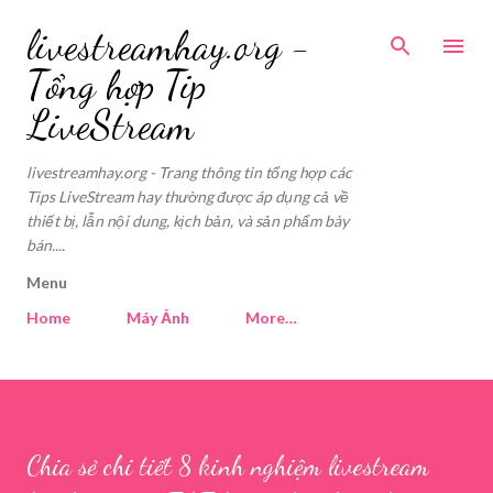
Skip to main content
livestreamhay.org -
Tổng hợp Tip
LiveStream
livestreamhay.org - Trang thông tin tổng hợp các
Tips LiveStream hay thường được áp dụng cả về
thiết bị, lẫn nội dung, kịch bản, và sản phẩm bày
bán....
Menu
Home
Máy Ảnh
More…
Chia sẻ chi tiết 8 kinh nghiệm livestream