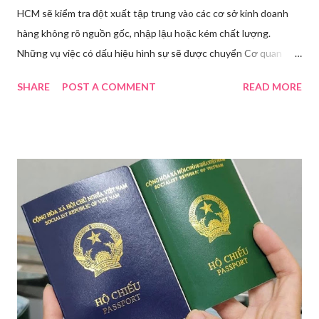
HCM sẽ kiểm tra đột xuất tập trung vào các cơ sở kinh doanh
hàng không rõ nguồn gốc, nhập lậu hoặc kém chất lượng.
Những vụ việc có dấu hiệu hình sự sẽ được chuyển Cơ quan
điều tra để xử lý triệt để. Phó Giám đốc Sở Y tế TP HCM Nguyễn
SHARE
POST A COMMENT
READ MORE
Hoài Nam đã ký ban hành Kế hoạch số 4316/KH-SYT về việc
tăng cường công tác quản lý nhà nước đối với lĩnh vực mỹ phẩm
trên địa bàn thành phố trong năm 2026. Theo Sở Y tế TP HCM,
thời gian qua, sự bùng nổ của mạng xã hội đã kéo theo tình
trạng kinh doanh mỹ phẩm thật - giả lẫn lộn. Để chấn chỉnh, Sở Y
tế TP HCM sẽ phối hợp với các sở, ngành và chính quyền địa
phương tăng cường kiểm tra, giám sát. Đợt này, Phòng Nghiệp
vụ Dược sẽ tham mưu Giám đốc Sở Y tế thành lập Tổ công tác
về mỹ phẩm. Cơ quan Cảnh sát điều tra Công an TP HCM vừa
triệt phá đường dây sản xuất, buôn bán mỹ phẩm giả quy mô
lớn, hoạt động tinh vi ngay giữa khu dân cư ở phường Tân Tạo.
Bên cạnh đó, Sở Y tế sẽ công khai danh ...