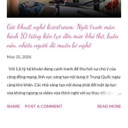
Góc khuất nghề livestream: Ngồi trước màn
hình 10 tiếng liên tục đến mức khó thở, buồn
nôn, nhiều người đã muốn bỏ nghề
May 25, 2026
Với 1,6 tỷ tài khoản đang cạnh tranh để thu hút sự chú ý của
cộng đồng mạng, lĩnh vực sáng tạo nội dung ở Trung Quốc ngày
càng khó khăn. Các nhà sáng tạo nội dung phải đối mặt áp lực:
vừa không ngừng ra video vừa thích nghi với sự thay đổi của các
nền tảng. Một phụ nữ livestream trang điểm trong gian hàng của
SHARE
POST A COMMENT
READ MORE
Huawei tại Hội nghị Di động Thế giới tại Thượng Hải năm 2021.
Ảnh: Sixth Tone “Ông ơi, đến giờ đi làm rồi.” Wu Jieying, 27 tuổi,
kéo ông mình ra khỏi ghế sofa lúc ông đang xem TV, mặc kệ ông