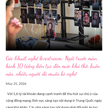
Góc khuất nghề livestream: Ngồi trước màn
hình 10 tiếng liên tục đến mức khó thở, buồn
nôn, nhiều người đã muốn bỏ nghề
May 25, 2026
Với 1,6 tỷ tài khoản đang cạnh tranh để thu hút sự chú ý của
cộng đồng mạng, lĩnh vực sáng tạo nội dung ở Trung Quốc ngày
càng khó khăn. Các nhà sáng tạo nội dung phải đối mặt áp lực: