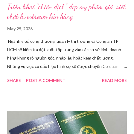
Triển khai “chiến dịch” dẹp mỹ phẩm giả, siết
chặt livestream bán hàng
May 25, 2026
Ngành y tế, công thương, quản lý thị trường và Công an TP
HCM sẽ kiểm tra đột xuất tập trung vào các cơ sở kinh doanh
hàng không rõ nguồn gốc, nhập lậu hoặc kém chất lượng.
Những vụ việc có dấu hiệu hình sự sẽ được chuyển Cơ quan
điều tra để xử lý triệt để. Phó Giám đốc Sở Y tế TP HCM Nguyễn
SHARE
POST A COMMENT
READ MORE
Hoài Nam đã ký ban hành Kế hoạch số 4316/KH-SYT về việc
tăng cường công tác quản lý nhà nước đối với lĩnh vực mỹ phẩm
trên địa bàn thành phố trong năm 2026. Theo Sở Y tế TP HCM,
thời gian qua, sự bùng nổ của mạng xã hội đã kéo theo tình
trạng kinh doanh mỹ phẩm thật - giả lẫn lộn. Để chấn chỉnh, Sở Y
tế TP HCM sẽ phối hợp với các sở, ngành và chính quyền địa
phương tăng cường kiểm tra, giám sát. Đợt này, Phòng Nghiệp