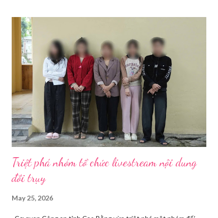
theo ba nhóm sau: 1.1. Thiết Bị Thu Hình Ảnh Và Âm
Thanh 1.1.1. Thân máy ảnh (Body máy
ảnh): Chọn máy ảnh có chất lượng ...
Triệt phá nhóm tổ chức livestream nội dung
đồi trụy
May 25, 2026