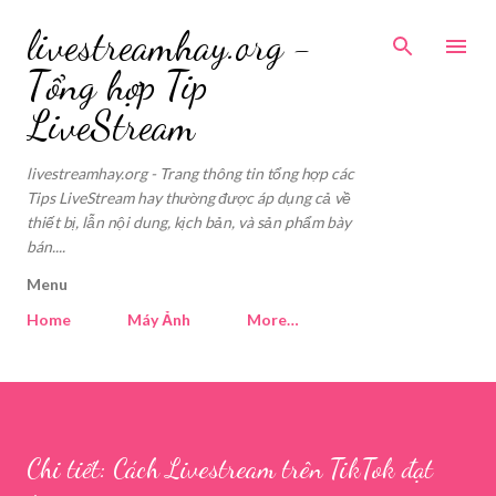
Skip to main content
livestreamhay.org -
Tổng hợp Tip
LiveStream
livestreamhay.org - Trang thông tin tổng hợp các
Tips LiveStream hay thường được áp dụng cả về
thiết bị, lẫn nội dung, kịch bản, và sản phẩm bày
bán....
Menu
Home
Máy Ảnh
More…
Chi tiết: Cách Livestream trên TikTok đạt