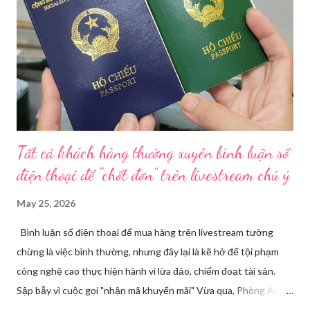
vụ Dược sẽ tham mưu Giám đốc Sở Y tế thành lập Tổ công tác
về mỹ phẩm. Cơ quan Cảnh sát điều tra Công an TP HCM vừa
triệt phá đường dây sản xuất, buôn bán mỹ phẩm giả quy mô
lớn, hoạt động tinh vi ngay giữa khu dân cư ở phường Tân Tạo.
Bên cạnh đó, Sở Y tế sẽ công khai danh ...
Tất cả khách hàng thường xuyên bình luận số
điện thoại để "chốt đơn" trên livestream chú ý
May 25, 2026
Bình luận số điện thoại để mua hàng trên livestream tưởng
chừng là việc bình thường, nhưng đây lại là kẽ hở để tội phạm
công nghệ cao thực hiện hành vi lừa đảo, chiếm đoạt tài sản.
Sập bẫy vì cuộc gọi "nhận mã khuyến mãi" Vừa qua, Phòng An
ninh mạng và phòng, chống tội phạm sử dụng công nghệ cao,