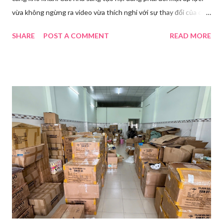
vừa không ngừng ra video vừa thích nghi với sự thay đổi của các
nền tảng. Một phụ nữ livestream trang điểm trong gian hàng của
SHARE
POST A COMMENT
READ MORE
Huawei tại Hội nghị Di động Thế giới tại Thượng Hải năm 2021.
Ảnh: Sixth Tone “Ông ơi, đến giờ đi làm rồi.” Wu Jieying, 27 tuổi,
kéo ông mình ra khỏi ghế sofa lúc ông đang xem TV, mặc kệ ông
càu nhàu. Mẹ cô, vừa dắt chó đi dạo về, cũng bị cô hối nhanh
thay đồ. Chỉ trong vài phút, phòng khách được sắp xếp lại. Hai
đèn chiếu ngược sáng bật lên. Một chiếc điện thoại được gắn cố
định. Cả ba người vào vị trí. Wu đã chuẩn bị sẵn lời thoại và trao
đổi trước cách diễn đạt với ông và mẹ, thậm chí còn bàn xem
dùng từ nào trong phương ngữ Thượng Hải nghe tự nhiên nhất
trên camera. Ông cô nhăn mặt khi nghe giải thích về Thế vận
hội Mùa đông. “Người già như tụi ông không hiểu mấy cái này...