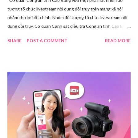
Cơ quan Công an tỉnh Cao Bằng vừa triệt phá một nhóm đối
tượng tổ chức livestream nội dung đồi trụy trên mạng xã hội
nhằm thu lợi bất chính. Nhóm đối tượng tổ chức livestream nội
dung đồi trụy. Cơ quan Cảnh sát điều tra Công an tỉnh Cao Bằng
đã ra quyết định khởi tố vụ án, khởi tố bị can và thi hành lệnh
SHARE
POST A COMMENT
READ MORE
tạm giam đối với Triệu Thị Dung về hành vi truyền bá văn hóa
phẩm đồi trụy thông qua hình thức livestream trên mạng xã hội.
Trước đó, ngày 17/3, Phòng Cảnh sát hình sự Công an tỉnh Cao
Bằng tiếp nhận tố giác của công dân về việc trên một số ứng
dụng điện thoại xuất hiện các hoạt động phát trực tiếp nội dung
nhạy cảm, có dấu hiệu vi phạm pháp luật. Ngay sau khi tiếp
nhận, đơn vị đã nhanh chóng tổ chức xác minh, thu thập dữ liệu
để làm rõ. Kết quả điều tra ban đầu xác định, Triệu Thị Dung
(sinh năm 1994), trú tại xã Phủ Thông, tỉnh Thái Nguyên, cùng
một số đối tượng khác đã tham gia tổ chức livestream nội dung
đồi trụy nhằm mục đích thu lợi. Các đối tượng liên quan gồm