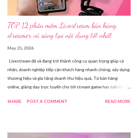
L.V.D (sinh ...
TOP 12 phần mềm Livestream bán hàng,
streamer và sáng tạo nội dung tốt nhất
May 25, 2026
Livestream đã và đang trở thành công cụ quan trọng giúp cá
nhân, doanh nghiệp tiếp cận khách hàng nhanh chóng, xây dựng
thương hiệu và gia tăng doanh thu hiệu quả. Từ bán hàng
online, giảng dạy trực tuyến cho tới stream game hay talkshow,
nhu cầu sử dụng phần mềm Livestream ngày càng tăng mạnh.
SHARE
POST A COMMENT
READ MORE
Trong bài viết dưới đây, chúng tôi sẽ giới thiệu chi tiết 12 công
cụ phát trực tiếp chất lượng, dễ sử dụng và phổ biến nhất hiện
nay. Tổng quan về phần mềm livestream Livestream là hình thức
phát sóng trực tiếp nội dung video, âm thanh lên các nền tảng