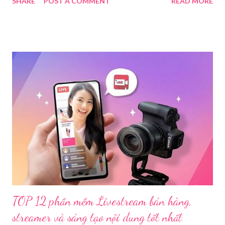
SHARE
POST A COMMENT
READ MORE
Bị Các Thiết Bị Cần Thiết Khi Livestream Bằng Máy Ảnh
Để đảm bảo chất lượng hình ảnh, âm thanh tốt nhất và giúp quá
trình livestream mượt mà, chúng ta sẽ cần chuẩn bị các thiết bị
theo ba nhóm sau: 1.1. Thiết Bị Thu Hình Ảnh Và Âm
Thanh 1.1.1. Thân máy ảnh (Body máy
ảnh): Chọn máy ảnh có chất lượng ...
TOP 12 phần mềm Livestream bán hàng,
streamer và sáng tạo nội dung tốt nhất