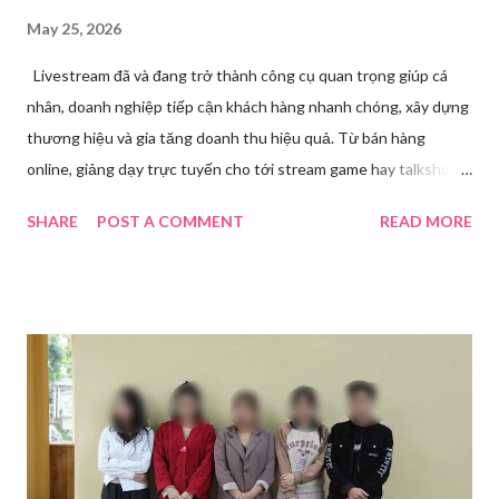
May 25, 2026
Livestream đã và đang trở thành công cụ quan trọng giúp cá
nhân, doanh nghiệp tiếp cận khách hàng nhanh chóng, xây dựng
thương hiệu và gia tăng doanh thu hiệu quả. Từ bán hàng
online, giảng dạy trực tuyến cho tới stream game hay talkshow,
nhu cầu sử dụng phần mềm Livestream ngày càng tăng mạnh.
SHARE
POST A COMMENT
READ MORE
Trong bài viết dưới đây, chúng tôi sẽ giới thiệu chi tiết 12 công
cụ phát trực tiếp chất lượng, dễ sử dụng và phổ biến nhất hiện
nay. Tổng quan về phần mềm livestream Livestream là hình thức
phát sóng trực tiếp nội dung video, âm thanh lên các nền tảng
mạng xã hội hoặc website theo thời gian thực. Để thực hiện
được điều này, người dùng cần đến sự hỗ trợ của những công cụ
chuyên biệt giúp xử lý hình ảnh, âm thanh, hiệu ứng và kết nối ổn
định. Những công cụ hỗ trợ livestream chuyên biệt Hiện nay,
phần mềm Livestream không chỉ phục vụ streamer hay game thủ