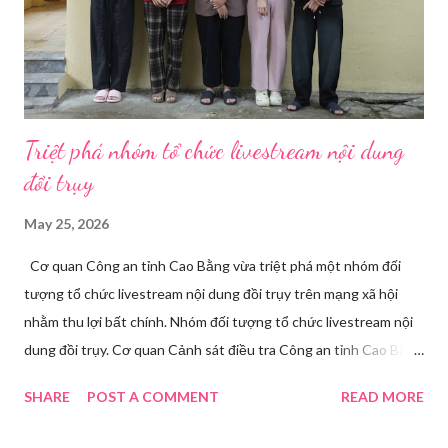
mà còn là trợ thủ đắc lực cho nhà bán hàng online, giáo viên,
doanh nghiệp, nhà sáng tạo nội dung. Việc lựa chọn đúng phần
mềm sẽ giúp bu...
Triệt phá nhóm tổ chức livestream nội dung
đồi trụy
May 25, 2026
Cơ quan Công an tỉnh Cao Bằng vừa triệt phá một nhóm đối
tượng tổ chức livestream nội dung đồi trụy trên mạng xã hội
nhằm thu lợi bất chính. Nhóm đối tượng tổ chức livestream nội
dung đồi trụy. Cơ quan Cảnh sát điều tra Công an tỉnh Cao Bằng
đã ra quyết định khởi tố vụ án, khởi tố bị can và thi hành lệnh
SHARE
POST A COMMENT
READ MORE
tạm giam đối với Triệu Thị Dung về hành vi truyền bá văn hóa
phẩm đồi trụy thông qua hình thức livestream trên mạng xã hội.