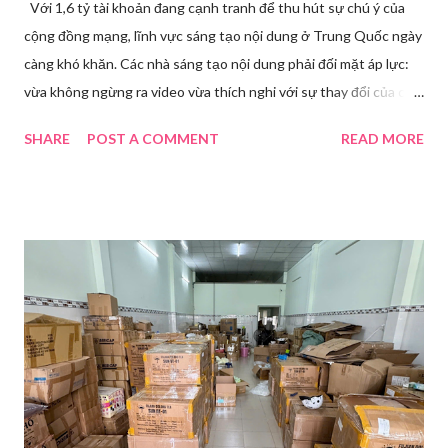
Với 1,6 tỷ tài khoản đang cạnh tranh để thu hút sự chú ý của
cộng đồng mạng, lĩnh vực sáng tạo nội dung ở Trung Quốc ngày
càng khó khăn. Các nhà sáng tạo nội dung phải đối mặt áp lực:
vừa không ngừng ra video vừa thích nghi với sự thay đổi của các
nền tảng. Một phụ nữ livestream trang điểm trong gian hàng của
SHARE
POST A COMMENT
READ MORE
Huawei tại Hội nghị Di động Thế giới tại Thượng Hải năm 2021.
Ảnh: Sixth Tone “Ông ơi, đến giờ đi làm rồi.” Wu Jieying, 27 tuổi,
kéo ông mình ra khỏi ghế sofa lúc ông đang xem TV, mặc kệ ông
càu nhàu. Mẹ cô, vừa dắt chó đi dạo về, cũng bị cô hối nhanh
thay đồ. Chỉ trong vài phút, phòng khách được sắp xếp lại. Hai
đèn chiếu ngược sáng bật lên. Một chiếc điện thoại được gắn cố
định. Cả ba người vào vị trí. Wu đã chuẩn bị sẵn lời thoại và trao
đổi trước cách diễn đạt với ông và mẹ, thậm chí còn bàn xem
dùng từ nào trong phương ngữ Thượng Hải nghe tự nhiên nhất
trên camera. Ông cô nhăn mặt khi nghe giải thích về Thế vận
hội Mùa đông. “Người già như tụi ông không hiểu mấy cái này...