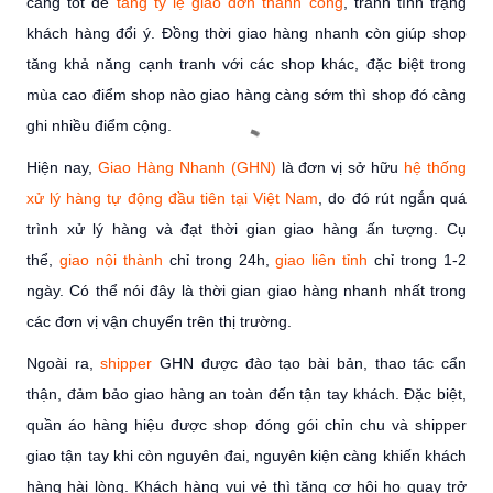
càng tốt để
tăng tỷ lệ giao đơn thành công
, tránh tình trạng
khách hàng đổi ý. Đồng thời giao hàng nhanh còn giúp shop
tăng khả năng cạnh tranh với các shop khác, đặc biệt trong
mùa cao điểm shop nào giao hàng càng sớm thì shop đó càng
ghi nhiều điểm cộng.
Hiện nay,
Giao Hàng Nhanh (GHN)
là đơn vị sở hữu
hệ thống
xử lý hàng tự động đầu tiên tại Việt Nam
, do đó rút ngắn quá
trình xử lý hàng và đạt thời gian giao hàng ấn tượng. Cụ
thể,
giao nội thành
chỉ trong 24h,
giao liên tỉnh
chỉ trong 1-2
ngày. Có thể nói đây là thời gian giao hàng nhanh nhất trong
các đơn vị vận chuyển trên thị trường.
Ngoài ra,
shipper
GHN được đào tạo bài bản, thao tác cẩn
thận, đảm bảo giao hàng an toàn đến tận tay khách. Đặc biệt,
quần áo hàng hiệu được shop đóng gói chỉn chu và shipper
giao tận tay khi còn nguyên đai, nguyên kiện càng khiến khách
hàng hài lòng. Khách hàng vui vẻ thì tăng cơ hội họ quay trở