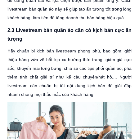
dễ dàng quan sát và lựa chọn được sản phẩm ưng ý. Cách
livestream bán quần áo này sẽ giúp tạo ấn tượng tốt trong lòng
khách hàng, làm tiền đề tăng doanh thu bán hàng hiệu quả.
2.3 Livestream bán quần áo cần có kịch bản cực ấn
tượng
Hãy chuẩn bị kịch bản livestream phong phú, bao gồm: giới
thiệu hàng vừa về bắt kịp xu hướng thời trang, giảm giá cực
sốc, khuyến mãi tưng bừng, chia sẻ các tips phối quần áo, pha
thêm tính chất giải trí như kể câu chuyện/hát hò,... Người
livestream cần chuẩn bị tốt nội dung kịch bản để giải đáp
nhanh chóng mọi thắc mắc của khách hàng.