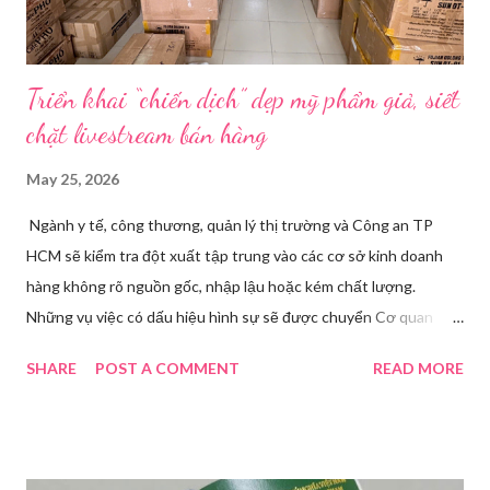
Triển khai “chiến dịch” dẹp mỹ phẩm giả, siết
chặt livestream bán hàng
May 25, 2026
Ngành y tế, công thương, quản lý thị trường và Công an TP
HCM sẽ kiểm tra đột xuất tập trung vào các cơ sở kinh doanh
hàng không rõ nguồn gốc, nhập lậu hoặc kém chất lượng.
Những vụ việc có dấu hiệu hình sự sẽ được chuyển Cơ quan
điều tra để xử lý triệt để. Phó Giám đốc Sở Y tế TP HCM Nguyễn
SHARE
POST A COMMENT
READ MORE
Hoài Nam đã ký ban hành Kế hoạch số 4316/KH-SYT về việc
tăng cường công tác quản lý nhà nước đối với lĩnh vực mỹ phẩm
trên địa bàn thành phố trong năm 2026. Theo Sở Y tế TP HCM,
thời gian qua, sự bùng nổ của mạng xã hội đã kéo theo tình