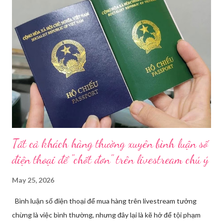
trạng kinh doanh mỹ phẩm thật - giả lẫn lộn. Để chấn chỉnh, Sở Y
tế TP HCM sẽ phối hợp với các sở, ngành và chính quyền địa
phương tăng cường kiểm tra, giám sát. Đợt này, Phòng Nghiệp
vụ Dược sẽ tham mưu Giám đốc Sở Y tế thành lập Tổ công tác
về mỹ phẩm. Cơ quan Cảnh sát điều tra Công an TP HCM vừa
triệt phá đường dây sản xuất, buôn bán mỹ phẩm giả quy mô
lớn, hoạt động tinh vi ngay giữa khu dân cư ở phường Tân Tạo.
Bên cạnh đó, Sở Y tế sẽ công khai danh ...
Tất cả khách hàng thường xuyên bình luận số
điện thoại để "chốt đơn" trên livestream chú ý
May 25, 2026
Bình luận số điện thoại để mua hàng trên livestream tưởng
chừng là việc bình thường, nhưng đây lại là kẽ hở để tội phạm