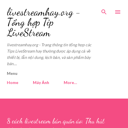
Skip to main co
livestreamhay.org -
Tổng hợp Tip
LiveStream
livestreamhay.org - Trang thông tin tổng hợp các
Tips LiveStream hay thường được áp dụng cả về
thiết bị, lẫn nội dung, kịch bản, và sản phẩm bày
bán....
Menu
Home
Máy Ảnh
More…
8 cách livestream bán quần áo: Thu hút