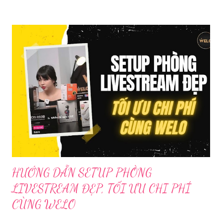
Trước đó, ngày 17/3, Phòng Cảnh sát hình sự Công an tỉnh Cao
Bằng tiếp nhận tố giác của công dân về việc trên một số ứng
dụng điện thoại xuất hiện các hoạt động phát trực tiếp nội dung
nhạy cảm, có dấu hiệu vi phạm pháp luật. Ngay sau khi tiếp
nhận, đơn vị đã nhanh chóng tổ chức xác minh, thu thập dữ liệu
để làm rõ. Kết quả điều tra ban đầu xác định, Triệu Thị Dung
(sinh năm 1994), trú tại xã Phủ Thông, tỉnh Thái Nguyên, cùng
một số đối tượng khác đã tham gia tổ chức livestream nội dung
đồi trụy nhằm mục đích thu lợi. Các đối tượng liên quan gồm
L.V.D (sinh ...
HƯỚNG DẪN SETUP PHÒNG
LIVESTREAM ĐẸP, TỐI ƯU CHI PHÍ
CÙNG WELO