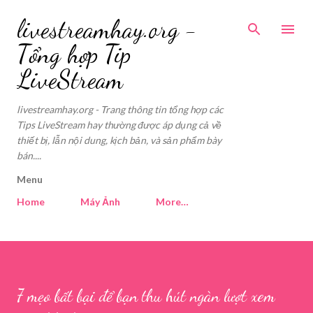
Skip to main content
livestreamhay.org -
Tổng hợp Tip
LiveStream
livestreamhay.org - Trang thông tin tổng hợp các
Tips LiveStream hay thường được áp dụng cả về
thiết bị, lẫn nội dung, kịch bản, và sản phẩm bày
bán....
Menu
Home
Máy Ảnh
More…
7 mẹo bất bại để bạn thu hút ngàn lượt xem