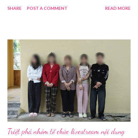
thiết bị livestream của quý khách hoạt động tốt nhất. 1. Chuẩn
SHARE
POST A COMMENT
READ MORE
Bị Các Thiết Bị Cần Thiết Khi Livestream Bằng Máy Ảnh
Để đảm bảo chất lượng hình ảnh, âm thanh tốt nhất và giúp quá
trình livestream mượt mà, chúng ta sẽ cần chuẩn bị các thiết bị
theo ba nhóm sau: 1.1. Thiết Bị Thu Hình Ảnh Và Âm
Thanh 1.1.1. Thân máy ảnh (Body máy
ảnh): Chọn máy ảnh có chất lượng ...
Triệt phá nhóm tổ chức livestream nội dung