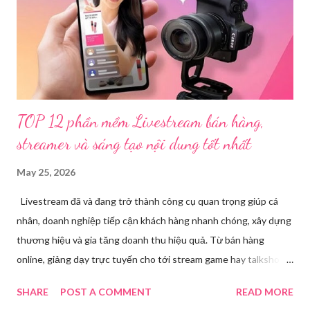
(sinh năm 1994), trú tại xã Phủ Thông, tỉnh Thái Nguyên, cùng
một số đối tượng khác đã tham gia tổ chức livestream nội dung
đồi trụy nhằm mục đích thu lợi. Các đối tượng liên quan gồm
L.V.D (sinh ...
TOP 12 phần mềm Livestream bán hàng,
streamer và sáng tạo nội dung tốt nhất
May 25, 2026
Livestream đã và đang trở thành công cụ quan trọng giúp cá
nhân, doanh nghiệp tiếp cận khách hàng nhanh chóng, xây dựng
thương hiệu và gia tăng doanh thu hiệu quả. Từ bán hàng
online, giảng dạy trực tuyến cho tới stream game hay talkshow,
nhu cầu sử dụng phần mềm Livestream ngày càng tăng mạnh.
SHARE
POST A COMMENT
READ MORE
Trong bài viết dưới đây, chúng tôi sẽ giới thiệu chi tiết 12 công