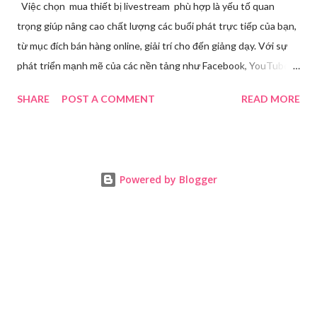
Việc chọn mua thiết bị livestream phù hợp là yếu tố quan
trọng giúp nâng cao chất lượng các buổi phát trực tiếp của bạn,
từ mục đích bán hàng online, giải trí cho đến giảng dạy. Với sự
phát triển mạnh mẽ của các nền tảng như Facebook, YouTube,
Tiktok,.. nhu cầu sở hữu những thiết bị chất lượng ngày càng
SHARE
POST A COMMENT
READ MORE
tăng. Tuy nhiên, để tìm ra được các thiết bị đáp ứng tốt nhu cầu
cá nhân với mức giá hợp lý đòi hỏi bạn phải cân nhắc kỹ lưỡng từ
nhu cầu sử dụng, ngân sách đến chất lượng âm thanh, hình ảnh
livestream. Nhu cầu livestream hiện nay Trong thời đại số hóa
Powered by Blogger
ngày càng phát triển, livestream đã trở thành một phương thức
giao tiếp phổ biến và hiệu quả trong nhiều lĩnh vực. Từ kinh
doanh, giáo dục, đến giải trí và tương tác cá nhân, livestream
đang thay đổi cách chúng ta kết nối và truyền tải thông điệp.
Thông qua các nền tảng mạng xã hội như Facebook, YouTube,
Tiktok, việc phát trực tiếp không chỉ giúp tiếp cận lượng lớn
khán giả một cách nhanh chóng mà còn mang đến nhiều lợi ...