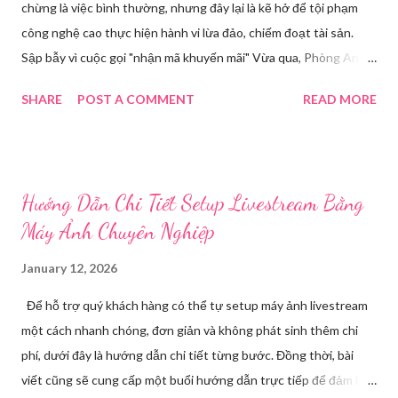
chừng là việc bình thường, nhưng đây lại là kẽ hở để tội phạm
công nghệ cao thực hiện hành vi lừa đảo, chiếm đoạt tài sản.
Sập bẫy vì cuộc gọi "nhận mã khuyến mãi" Vừa qua, Phòng An
ninh mạng và phòng, chống tội phạm sử dụng công nghệ cao,
SHARE
POST A COMMENT
READ MORE
Công an tỉnh Bắc Ninh đã tiếp nhận đơn trình báo của chị
Nguyễn Thuỳ T, về việc chị bị kẻ xấu lừa đảo chiếm đoạt tài
khoản Facebook cá nhân. Câu chuyện bắt đầu khi chị T theo dõi
một phiên livestream bán hàng trên mạng và để lại số điện thoại
Hướng Dẫn Chi Tiết Setup Livestream Bằng
cá nhân tại phần bình luận, để đặt hàng. Chỉ một thời gian ngắn
Máy Ảnh Chuyên Nghiệp
sau, chị nhận được cuộc gọi từ một người tự xưng là chủ shop,
thông báo chị may mắn nhận được mã khuyến mãi lớn. Các
January 12, 2026
trường hợp bị thu hồi hộ chiếu từ ngày 1/7 tới đây theo quy định
Để hỗ trợ quý khách hàng có thể tự setup máy ảnh livestream
mới nhất Để "xác nhận phần quà", đối tượng yêu cầu chị T cung
một cách nhanh chóng, đơn giản và không phát sinh thêm chi
cấp mã OTP vừa được gửi về điện thoại của chị. Do đang vui
phí, dưới đây là hướng dẫn chi tiết từng bước. Đồng thời, bài
mừng vì trúng thưởng và bị đối tượng thúc giục mã chỉ có hiệu
viết cũng sẽ cung cấp một buổi hướng dẫn trực tiếp để đảm bảo
lực tron...