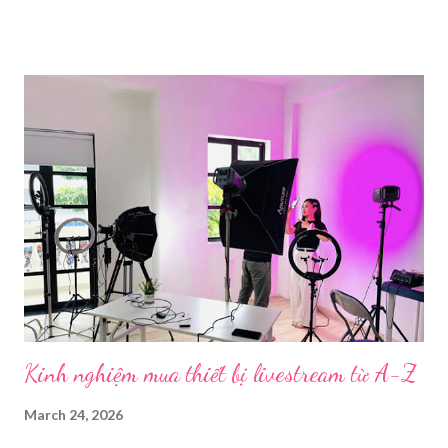
cụ phát trực tiếp chất lượng, dễ sử dụng và phổ biến nhất hiện
nay. Tổng quan về phần mềm livestream Livestream là hình thức
phát sóng trực tiếp nội dung video, âm thanh lên các nền tảng
mạng xã hội hoặc website theo thời gian thực. Để thực hiện
được điều này, người dùng cần đến sự hỗ trợ của những công cụ
chuyên biệt giúp xử lý hình ảnh, âm thanh, hiệu ứng và kết nối ổn
định. Những công cụ hỗ trợ livestream chuyên biệt Hiện nay,
phần mềm Livestream không chỉ phục vụ streamer hay game thủ
mà còn là trợ thủ đắc lực cho nhà bán hàng online, giáo viên,
doanh nghiệp, nhà sáng tạo nội dung. Việc lựa chọn đúng phần
mềm sẽ giúp bu...
Kinh nghiệm mua thiết bị livestream​ từ A-Z
March 24, 2026