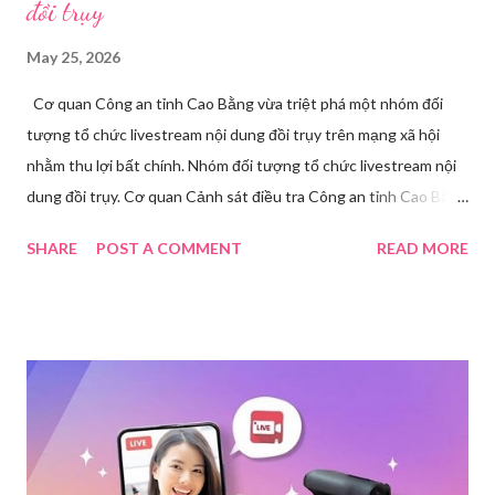
đồi trụy
May 25, 2026
Cơ quan Công an tỉnh Cao Bằng vừa triệt phá một nhóm đối
tượng tổ chức livestream nội dung đồi trụy trên mạng xã hội
nhằm thu lợi bất chính. Nhóm đối tượng tổ chức livestream nội
dung đồi trụy. Cơ quan Cảnh sát điều tra Công an tỉnh Cao Bằng
đã ra quyết định khởi tố vụ án, khởi tố bị can và thi hành lệnh
SHARE
POST A COMMENT
READ MORE
tạm giam đối với Triệu Thị Dung về hành vi truyền bá văn hóa
phẩm đồi trụy thông qua hình thức livestream trên mạng xã hội.
Trước đó, ngày 17/3, Phòng Cảnh sát hình sự Công an tỉnh Cao
Bằng tiếp nhận tố giác của công dân về việc trên một số ứng
dụng điện thoại xuất hiện các hoạt động phát trực tiếp nội dung
nhạy cảm, có dấu hiệu vi phạm pháp luật. Ngay sau khi tiếp
nhận, đơn vị đã nhanh chóng tổ chức xác minh, thu thập dữ liệu
để làm rõ. Kết quả điều tra ban đầu xác định, Triệu Thị Dung