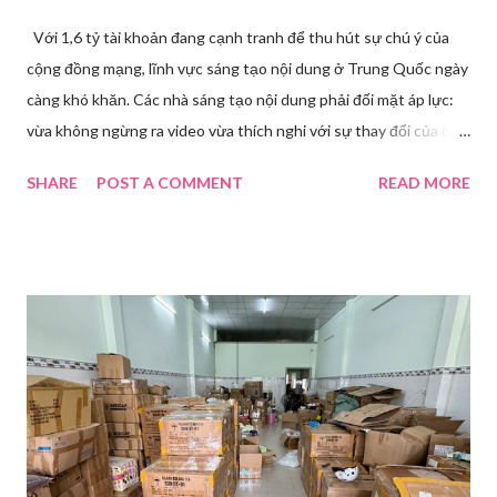
Với 1,6 tỷ tài khoản đang cạnh tranh để thu hút sự chú ý của
cộng đồng mạng, lĩnh vực sáng tạo nội dung ở Trung Quốc ngày
càng khó khăn. Các nhà sáng tạo nội dung phải đối mặt áp lực:
vừa không ngừng ra video vừa thích nghi với sự thay đổi của các
nền tảng. Một phụ nữ livestream trang điểm trong gian hàng của
SHARE
POST A COMMENT
READ MORE
Huawei tại Hội nghị Di động Thế giới tại Thượng Hải năm 2021.
Ảnh: Sixth Tone “Ông ơi, đến giờ đi làm rồi.” Wu Jieying, 27 tuổi,
kéo ông mình ra khỏi ghế sofa lúc ông đang xem TV, mặc kệ ông
càu nhàu. Mẹ cô, vừa dắt chó đi dạo về, cũng bị cô hối nhanh
thay đồ. Chỉ trong vài phút, phòng khách được sắp xếp lại. Hai
đèn chiếu ngược sáng bật lên. Một chiếc điện thoại được gắn cố
định. Cả ba người vào vị trí. Wu đã chuẩn bị sẵn lời thoại và trao
đổi trước cách diễn đạt với ông và mẹ, thậm chí còn bàn xem
dùng từ nào trong phương ngữ Thượng Hải nghe tự nhiên nhất
trên camera. Ông cô nhăn mặt khi nghe giải thích về Thế vận