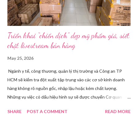
hội Mùa đông. “Người già như tụi ông không hiểu mấy cái này...
Triển khai “chiến dịch” dẹp mỹ phẩm giả, siết
chặt livestream bán hàng
May 25, 2026
Ngành y tế, công thương, quản lý thị trường và Công an TP
HCM sẽ kiểm tra đột xuất tập trung vào các cơ sở kinh doanh
hàng không rõ nguồn gốc, nhập lậu hoặc kém chất lượng.
Những vụ việc có dấu hiệu hình sự sẽ được chuyển Cơ quan
điều tra để xử lý triệt để. Phó Giám đốc Sở Y tế TP HCM Nguyễn
SHARE
POST A COMMENT
READ MORE
Hoài Nam đã ký ban hành Kế hoạch số 4316/KH-SYT về việc
tăng cường công tác quản lý nhà nước đối với lĩnh vực mỹ phẩm
trên địa bàn thành phố trong năm 2026. Theo Sở Y tế TP HCM,