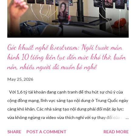
Góc khuất nghề livestream: Ngồi trước màn
hình 10 tiếng liên tục đến mức khó thở, buồn
nôn, nhiều người đã muốn bỏ nghề
May 25, 2026
Với 1,6 tỷ tài khoản đang cạnh tranh để thu hút sự chú ý của
cộng đồng mạng, lĩnh vực sáng tạo nội dung ở Trung Quốc ngày
càng khó khăn. Các nhà sáng tạo nội dung phải đối mặt áp lực:
vừa không ngừng ra video vừa thích nghi với sự thay đổi của các
nền tảng. Một phụ nữ livestream trang điểm trong gian hàng của
SHARE
POST A COMMENT
READ MORE
Huawei tại Hội nghị Di động Thế giới tại Thượng Hải năm 2021.