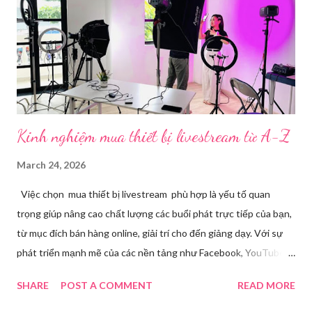
định. Những công cụ hỗ trợ livestream chuyên biệt Hiện nay,
phần mềm Livestream không chỉ phục vụ streamer hay game thủ
mà còn là trợ thủ đắc lực cho nhà bán hàng online, giáo viên,
doanh nghiệp, nhà sáng tạo nội dung. Việc lựa chọn đúng phần
mềm sẽ giúp bu...
Kinh nghiệm mua thiết bị livestream​ từ A-Z
March 24, 2026
Việc chọn mua thiết bị livestream phù hợp là yếu tố quan
trọng giúp nâng cao chất lượng các buổi phát trực tiếp của bạn,
từ mục đích bán hàng online, giải trí cho đến giảng dạy. Với sự
phát triển mạnh mẽ của các nền tảng như Facebook, YouTube,
Tiktok,.. nhu cầu sở hữu những thiết bị chất lượng ngày càng
SHARE
POST A COMMENT
READ MORE
tăng. Tuy nhiên, để tìm ra được các thiết bị đáp ứng tốt nhu cầu
cá nhân với mức giá hợp lý đòi hỏi bạn phải cân nhắc kỹ lưỡng từ