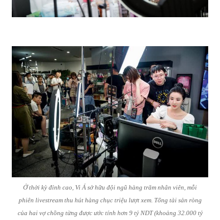
Ở thời kỳ đỉnh cao, Vi Á sở hữu đội ngũ hàng trăm nhân viên, mỗi
phiên livestream thu hút hàng chục triệu lượt xem. Tổng tài sản ròng
của hai vợ chồng từng được ước tính hơn 9 tỷ NDT (khoảng 32.000 tỷ