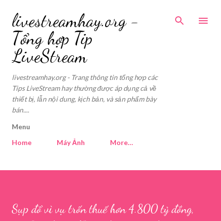
Skip to main content
livestreamhay.org -
Tổng hợp Tip
LiveStream
livestreamhay.org - Trang thông tin tổng hợp các
Tips LiveStream hay thường được áp dụng cả về
thiết bị, lẫn nội dung, kịch bản, và sản phẩm bày
bán....
Menu
Home
Máy Ảnh
More…
Sụp đổ vì vụ trốn thuế hơn 4.800 tỷ đồng,