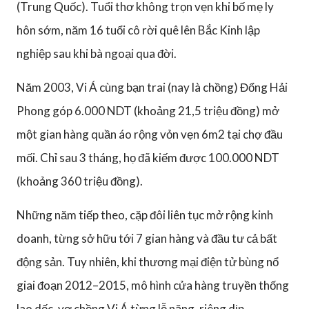
(Trung Quốc). Tuổi thơ không trọn vẹn khi bố mẹ ly
hôn sớm, năm 16 tuổi cô rời quê lên Bắc Kinh lập
nghiệp sau khi bà ngoại qua đời.
Năm 2003, Vi Á cùng bạn trai (nay là chồng) Đổng Hải
Phong góp 6.000 NDT (khoảng 21,5 triệu đồng) mở
một gian hàng quần áo rộng vỏn vẹn 6m2 tại chợ đầu
mối. Chỉ sau 3 tháng, họ đã kiếm được 100.000 NDT
(khoảng 360 triệu đồng).
Những năm tiếp theo, cặp đôi liên tục mở rộng kinh
doanh, từng sở hữu tới 7 gian hàng và đầu tư cả bất
động sản. Tuy nhiên, khi thương mại điện tử bùng nổ
giai đoạn 2012–2015, mô hình cửa hàng truyền thống
lao dốc, vợ chồng Vi Á từng lỗ nặng, riêng dịp