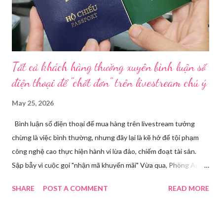
lớn, hoạt động tinh vi ngay giữa khu dân cư ở phường Tân Tạo.
Bên cạnh đó, Sở Y tế sẽ công khai danh ...
Tất cả khách hàng thường xuyên bình luận số
điện thoại để "chốt đơn" trên livestream chú ý
May 25, 2026
Bình luận số điện thoại để mua hàng trên livestream tưởng
chừng là việc bình thường, nhưng đây lại là kẽ hở để tội phạm
công nghệ cao thực hiện hành vi lừa đảo, chiếm đoạt tài sản.
Sập bẫy vì cuộc gọi "nhận mã khuyến mãi" Vừa qua, Phòng An
ninh mạng và phòng, chống tội phạm sử dụng công nghệ cao,
SHARE
POST A COMMENT
READ MORE
Công an tỉnh Bắc Ninh đã tiếp nhận đơn trình báo của chị
Nguyễn Thuỳ T, về việc chị bị kẻ xấu lừa đảo chiếm đoạt tài
khoản Facebook cá nhân. Câu chuyện bắt đầu khi chị T theo dõi