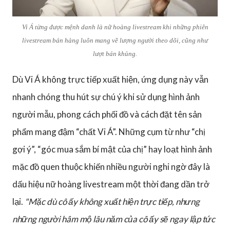
Vi Á từng được mệnh danh là nữ hoàng livestream khi những phiên
livestream bán hàng luôn mang về lượng người theo dõi, cũng như
lượt bán khủng.
Dù Vi Á không trực tiếp xuất hiện, ứng dụng này vẫn
nhanh chóng thu hút sự chú ý khi sử dụng hình ảnh
người mẫu, phong cách phối đồ và cách đặt tên sản
phẩm mang đậm “chất Vi Á”. Những cụm từ như “chị
gợi ý”, “góc mua sắm bí mật của chị” hay loạt hình ảnh
mặc đồ quen thuộc khiến nhiều người nghi ngờ đây là
dấu hiệu nữ hoàng livestream một thời đang dần trở
lại.
"Mặc dù cô ấy không xuất hiện trực tiếp, nhưng
những người hâm mộ lâu năm của cô ấy sẽ ngay lập tức