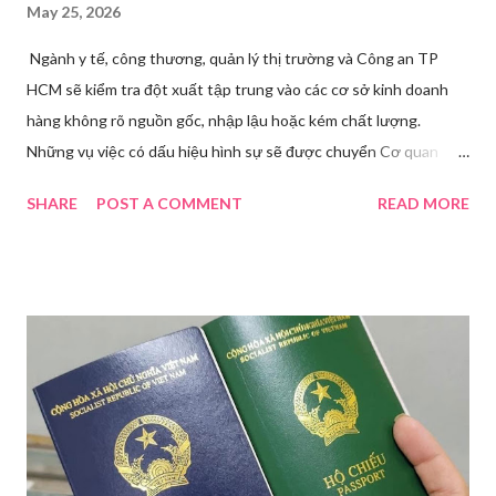
May 25, 2026
Ngành y tế, công thương, quản lý thị trường và Công an TP
HCM sẽ kiểm tra đột xuất tập trung vào các cơ sở kinh doanh
hàng không rõ nguồn gốc, nhập lậu hoặc kém chất lượng.
Những vụ việc có dấu hiệu hình sự sẽ được chuyển Cơ quan
điều tra để xử lý triệt để. Phó Giám đốc Sở Y tế TP HCM Nguyễn
SHARE
POST A COMMENT
READ MORE
Hoài Nam đã ký ban hành Kế hoạch số 4316/KH-SYT về việc
tăng cường công tác quản lý nhà nước đối với lĩnh vực mỹ phẩm
trên địa bàn thành phố trong năm 2026. Theo Sở Y tế TP HCM,
thời gian qua, sự bùng nổ của mạng xã hội đã kéo theo tình
trạng kinh doanh mỹ phẩm thật - giả lẫn lộn. Để chấn chỉnh, Sở Y
tế TP HCM sẽ phối hợp với các sở, ngành và chính quyền địa
phương tăng cường kiểm tra, giám sát. Đợt này, Phòng Nghiệp
vụ Dược sẽ tham mưu Giám đốc Sở Y tế thành lập Tổ công tác
về mỹ phẩm. Cơ quan Cảnh sát điều tra Công an TP HCM vừa
triệt phá đường dây sản xuất, buôn bán mỹ phẩm giả quy mô