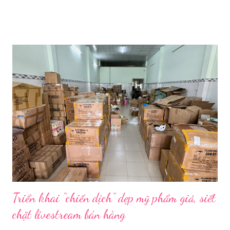
Ảnh: Sixth Tone “Ông ơi, đến giờ đi làm rồi.” Wu Jieying, 27 tuổi,
kéo ông mình ra khỏi ghế sofa lúc ông đang xem TV, mặc kệ ông
càu nhàu. Mẹ cô, vừa dắt chó đi dạo về, cũng bị cô hối nhanh
thay đồ. Chỉ trong vài phút, phòng khách được sắp xếp lại. Hai
đèn chiếu ngược sáng bật lên. Một chiếc điện thoại được gắn cố
định. Cả ba người vào vị trí. Wu đã chuẩn bị sẵn lời thoại và trao
đổi trước cách diễn đạt với ông và mẹ, thậm chí còn bàn xem
dùng từ nào trong phương ngữ Thượng Hải nghe tự nhiên nhất
trên camera. Ông cô nhăn mặt khi nghe giải thích về Thế vận
hội Mùa đông. “Người già như tụi ông không hiểu mấy cái này...
Triển khai “chiến dịch” dẹp mỹ phẩm giả, siết
chặt livestream bán hàng