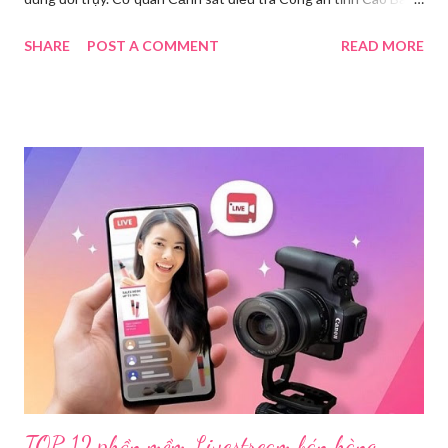
đã ra quyết định khởi tố vụ án, khởi tố bị can và thi hành lệnh
SHARE
POST A COMMENT
READ MORE
tạm giam đối với Triệu Thị Dung về hành vi truyền bá văn hóa
phẩm đồi trụy thông qua hình thức livestream trên mạng xã hội.
Trước đó, ngày 17/3, Phòng Cảnh sát hình sự Công an tỉnh Cao
Bằng tiếp nhận tố giác của công dân về việc trên một số ứng
dụng điện thoại xuất hiện các hoạt động phát trực tiếp nội dung
nhạy cảm, có dấu hiệu vi phạm pháp luật. Ngay sau khi tiếp
nhận, đơn vị đã nhanh chóng tổ chức xác minh, thu thập dữ liệu
để làm rõ. Kết quả điều tra ban đầu xác định, Triệu Thị Dung
(sinh năm 1994), trú tại xã Phủ Thông, tỉnh Thái Nguyên, cùng
một số đối tượng khác đã tham gia tổ chức livestream nội dung
đồi trụy nhằm mục đích thu lợi. Các đối tượng liên quan gồm
L.V.D (sinh ...
TOP 12 phần mềm Livestream bán hàng,