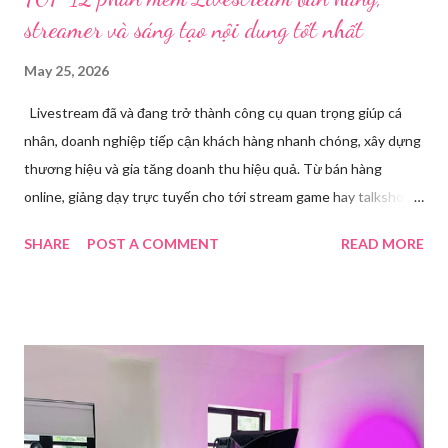
streamer và sáng tạo nội dung tốt nhất
May 25, 2026
Livestream đã và đang trở thành công cụ quan trọng giúp cá
nhân, doanh nghiệp tiếp cận khách hàng nhanh chóng, xây dựng
thương hiệu và gia tăng doanh thu hiệu quả. Từ bán hàng
online, giảng dạy trực tuyến cho tới stream game hay talkshow,
nhu cầu sử dụng phần mềm Livestream ngày càng tăng mạnh.
SHARE
POST A COMMENT
READ MORE
Trong bài viết dưới đây, chúng tôi sẽ giới thiệu chi tiết 12 công
cụ phát trực tiếp chất lượng, dễ sử dụng và phổ biến nhất hiện
nay. Tổng quan về phần mềm livestream Livestream là hình thức
phát sóng trực tiếp nội dung video, âm thanh lên các nền tảng
mạng xã hội hoặc website theo thời gian thực. Để thực hiện
được điều này, người dùng cần đến sự hỗ trợ của những công cụ
chuyên biệt giúp xử lý hình ảnh, âm thanh, hiệu ứng và kết nối ổn