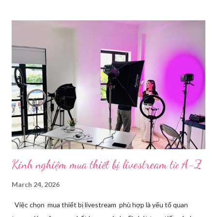
nay. Tổng quan về phần mềm livestream Livestream là hình thức
phát sóng trực tiếp nội dung video, âm thanh lên các nền tảng
mạng xã hội hoặc website theo thời gian thực. Để thực hiện
được điều này, người dùng cần đến sự hỗ trợ của những công cụ
chuyên biệt giúp xử lý hình ảnh, âm thanh, hiệu ứng và kết nối ổn
định. Những công cụ hỗ trợ livestream chuyên biệt Hiện nay,
phần mềm Livestream không chỉ phục vụ streamer hay game thủ
mà còn là trợ thủ đắc lực cho nhà bán hàng online, giáo viên,
doanh nghiệp, nhà sáng tạo nội dung. Việc lựa chọn đúng phần
mềm sẽ giúp bu...
Kinh nghiệm mua thiết bị livestream​ từ A-Z
March 24, 2026
Việc chọn mua thiết bị livestream phù hợp là yếu tố quan