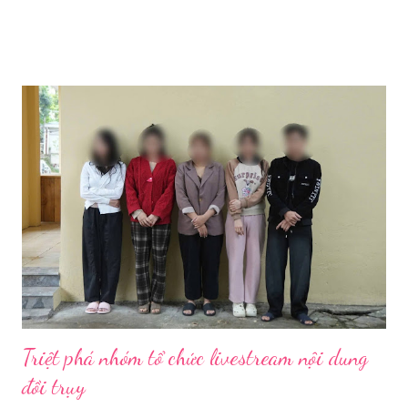
Bị Các Thiết Bị Cần Thiết Khi Livestream Bằng Máy Ảnh
Để đảm bảo chất lượng hình ảnh, âm thanh tốt nhất và giúp quá
trình livestream mượt mà, chúng ta sẽ cần chuẩn bị các thiết bị
theo ba nhóm sau: 1.1. Thiết Bị Thu Hình Ảnh Và Âm
Thanh 1.1.1. Thân máy ảnh (Body máy
ảnh): Chọn máy ảnh có chất lượng ...
Triệt phá nhóm tổ chức livestream nội dung
đồi trụy