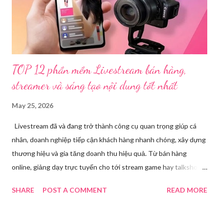
một số đối tượng khác đã tham gia tổ chức livestream nội dung
đồi trụy nhằm mục đích thu lợi. Các đối tượng liên quan gồm
L.V.D (sinh ...
TOP 12 phần mềm Livestream bán hàng,
streamer và sáng tạo nội dung tốt nhất
May 25, 2026
Livestream đã và đang trở thành công cụ quan trọng giúp cá
nhân, doanh nghiệp tiếp cận khách hàng nhanh chóng, xây dựng
thương hiệu và gia tăng doanh thu hiệu quả. Từ bán hàng
online, giảng dạy trực tuyến cho tới stream game hay talkshow,
nhu cầu sử dụng phần mềm Livestream ngày càng tăng mạnh.
SHARE
POST A COMMENT
READ MORE
Trong bài viết dưới đây, chúng tôi sẽ giới thiệu chi tiết 12 công
cụ phát trực tiếp chất lượng, dễ sử dụng và phổ biến nhất hiện