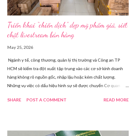
Triển khai “chiến dịch” dẹp mỹ phẩm giả, siết
chặt livestream bán hàng
May 25, 2026
Ngành y tế, công thương, quản lý thị trường và Công an TP
HCM sẽ kiểm tra đột xuất tập trung vào các cơ sở kinh doanh
hàng không rõ nguồn gốc, nhập lậu hoặc kém chất lượng.
Những vụ việc có dấu hiệu hình sự sẽ được chuyển Cơ quan
điều tra để xử lý triệt để. Phó Giám đốc Sở Y tế TP HCM Nguyễn
SHARE
POST A COMMENT
READ MORE
Hoài Nam đã ký ban hành Kế hoạch số 4316/KH-SYT về việc
tăng cường công tác quản lý nhà nước đối với lĩnh vực mỹ phẩm
trên địa bàn thành phố trong năm 2026. Theo Sở Y tế TP HCM,
thời gian qua, sự bùng nổ của mạng xã hội đã kéo theo tình