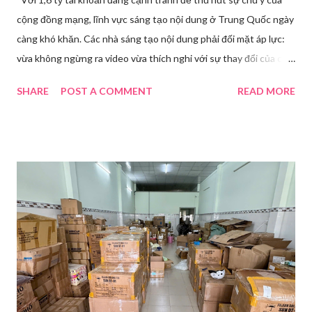
cộng đồng mạng, lĩnh vực sáng tạo nội dung ở Trung Quốc ngày
càng khó khăn. Các nhà sáng tạo nội dung phải đối mặt áp lực:
vừa không ngừng ra video vừa thích nghi với sự thay đổi của các
nền tảng. Một phụ nữ livestream trang điểm trong gian hàng của
SHARE
POST A COMMENT
READ MORE
Huawei tại Hội nghị Di động Thế giới tại Thượng Hải năm 2021.
Ảnh: Sixth Tone “Ông ơi, đến giờ đi làm rồi.” Wu Jieying, 27 tuổi,
kéo ông mình ra khỏi ghế sofa lúc ông đang xem TV, mặc kệ ông
càu nhàu. Mẹ cô, vừa dắt chó đi dạo về, cũng bị cô hối nhanh
thay đồ. Chỉ trong vài phút, phòng khách được sắp xếp lại. Hai
đèn chiếu ngược sáng bật lên. Một chiếc điện thoại được gắn cố
định. Cả ba người vào vị trí. Wu đã chuẩn bị sẵn lời thoại và trao
đổi trước cách diễn đạt với ông và mẹ, thậm chí còn bàn xem
dùng từ nào trong phương ngữ Thượng Hải nghe tự nhiên nhất
trên camera. Ông cô nhăn mặt khi nghe giải thích về Thế vận
hội Mùa đông. “Người già như tụi ông không hiểu mấy cái này...