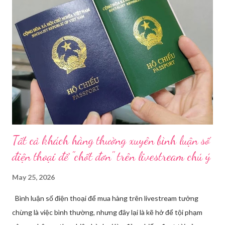
trạng kinh doanh mỹ phẩm thật - giả lẫn lộn. Để chấn chỉnh, Sở Y
tế TP HCM sẽ phối hợp với các sở, ngành và chính quyền địa
phương tăng cường kiểm tra, giám sát. Đợt này, Phòng Nghiệp
vụ Dược sẽ tham mưu Giám đốc Sở Y tế thành lập Tổ công tác
về mỹ phẩm. Cơ quan Cảnh sát điều tra Công an TP HCM vừa
triệt phá đường dây sản xuất, buôn bán mỹ phẩm giả quy mô
lớn, hoạt động tinh vi ngay giữa khu dân cư ở phường Tân Tạo.
Bên cạnh đó, Sở Y tế sẽ công khai danh ...
Tất cả khách hàng thường xuyên bình luận số
điện thoại để "chốt đơn" trên livestream chú ý
May 25, 2026
Bình luận số điện thoại để mua hàng trên livestream tưởng
chừng là việc bình thường, nhưng đây lại là kẽ hở để tội phạm