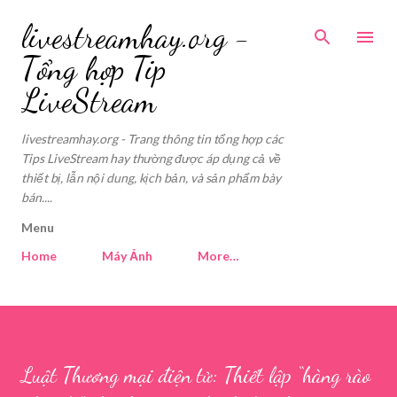
Skip to main content
livestreamhay.org -
Tổng hợp Tip
LiveStream
livestreamhay.org - Trang thông tin tổng hợp các
Tips LiveStream hay thường được áp dụng cả về
thiết bị, lẫn nội dung, kịch bản, và sản phẩm bày
bán....
Menu
Home
Máy Ảnh
More…
Luật Thương mại điện tử: Thiết lập “hàng rào