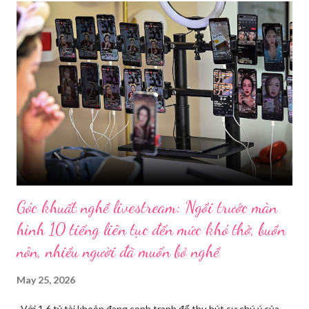
Góc khuất nghề livestream: Ngồi trước màn
hình 10 tiếng liên tục đến mức khó thở, buồn
nôn, nhiều người đã muốn bỏ nghề
May 25, 2026
Với 1,6 tỷ tài khoản đang cạnh tranh để thu hút sự chú ý của