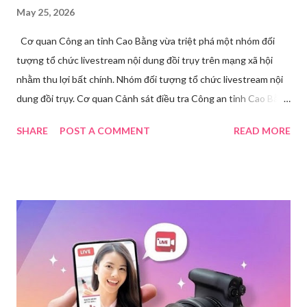
May 25, 2026
Cơ quan Công an tỉnh Cao Bằng vừa triệt phá một nhóm đối
tượng tổ chức livestream nội dung đồi trụy trên mạng xã hội
nhằm thu lợi bất chính. Nhóm đối tượng tổ chức livestream nội
dung đồi trụy. Cơ quan Cảnh sát điều tra Công an tỉnh Cao Bằng
đã ra quyết định khởi tố vụ án, khởi tố bị can và thi hành lệnh
SHARE
POST A COMMENT
READ MORE
tạm giam đối với Triệu Thị Dung về hành vi truyền bá văn hóa
phẩm đồi trụy thông qua hình thức livestream trên mạng xã hội.
Trước đó, ngày 17/3, Phòng Cảnh sát hình sự Công an tỉnh Cao
Bằng tiếp nhận tố giác của công dân về việc trên một số ứng
dụng điện thoại xuất hiện các hoạt động phát trực tiếp nội dung
nhạy cảm, có dấu hiệu vi phạm pháp luật. Ngay sau khi tiếp
nhận, đơn vị đã nhanh chóng tổ chức xác minh, thu thập dữ liệu
để làm rõ. Kết quả điều tra ban đầu xác định, Triệu Thị Dung
(sinh năm 1994), trú tại xã Phủ Thông, tỉnh Thái Nguyên, cùng