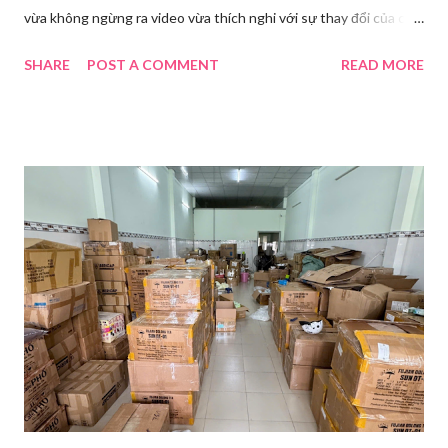
vừa không ngừng ra video vừa thích nghi với sự thay đổi của các
nền tảng. Một phụ nữ livestream trang điểm trong gian hàng của
SHARE
POST A COMMENT
READ MORE
Huawei tại Hội nghị Di động Thế giới tại Thượng Hải năm 2021.
Ảnh: Sixth Tone “Ông ơi, đến giờ đi làm rồi.” Wu Jieying, 27 tuổi,
kéo ông mình ra khỏi ghế sofa lúc ông đang xem TV, mặc kệ ông
càu nhàu. Mẹ cô, vừa dắt chó đi dạo về, cũng bị cô hối nhanh
thay đồ. Chỉ trong vài phút, phòng khách được sắp xếp lại. Hai
đèn chiếu ngược sáng bật lên. Một chiếc điện thoại được gắn cố
định. Cả ba người vào vị trí. Wu đã chuẩn bị sẵn lời thoại và trao
đổi trước cách diễn đạt với ông và mẹ, thậm chí còn bàn xem
dùng từ nào trong phương ngữ Thượng Hải nghe tự nhiên nhất
trên camera. Ông cô nhăn mặt khi nghe giải thích về Thế vận
hội Mùa đông. “Người già như tụi ông không hiểu mấy cái này...