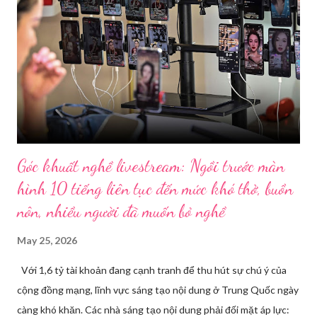
Góc khuất nghề livestream: Ngồi trước màn
hình 10 tiếng liên tục đến mức khó thở, buồn
nôn, nhiều người đã muốn bỏ nghề
May 25, 2026
Với 1,6 tỷ tài khoản đang cạnh tranh để thu hút sự chú ý của
cộng đồng mạng, lĩnh vực sáng tạo nội dung ở Trung Quốc ngày
càng khó khăn. Các nhà sáng tạo nội dung phải đối mặt áp lực: