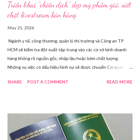
Triển khai “chiến dịch” dẹp mỹ phẩm giả, siết
chặt livestream bán hàng
May 25, 2026
Ngành y tế, công thương, quản lý thị trường và Công an TP
HCM sẽ kiểm tra đột xuất tập trung vào các cơ sở kinh doanh
hàng không rõ nguồn gốc, nhập lậu hoặc kém chất lượng.
Những vụ việc có dấu hiệu hình sự sẽ được chuyển Cơ quan
điều tra để xử lý triệt để. Phó Giám đốc Sở Y tế TP HCM Nguyễn
SHARE
POST A COMMENT
READ MORE
Hoài Nam đã ký ban hành Kế hoạch số 4316/KH-SYT về việc
tăng cường công tác quản lý nhà nước đối với lĩnh vực mỹ phẩm
trên địa bàn thành phố trong năm 2026. Theo Sở Y tế TP HCM,
thời gian qua, sự bùng nổ của mạng xã hội đã kéo theo tình
trạng kinh doanh mỹ phẩm thật - giả lẫn lộn. Để chấn chỉnh, Sở Y
tế TP HCM sẽ phối hợp với các sở, ngành và chính quyền địa
phương tăng cường kiểm tra, giám sát. Đợt này, Phòng Nghiệp