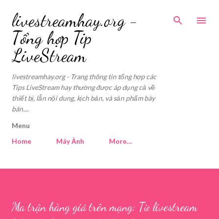
Skip to main content
livestreamhay.org -
Tổng hợp Tip
LiveStream
livestreamhay.org - Trang thông tin tổng hợp các
Tips LiveStream hay thường được áp dụng cả về
thiết bị, lẫn nội dung, kịch bản, và sản phẩm bày
bán....
Menu
Home
Máy Ảnh
More…
Ma trận hàng giả trên mạng: Từ livestream