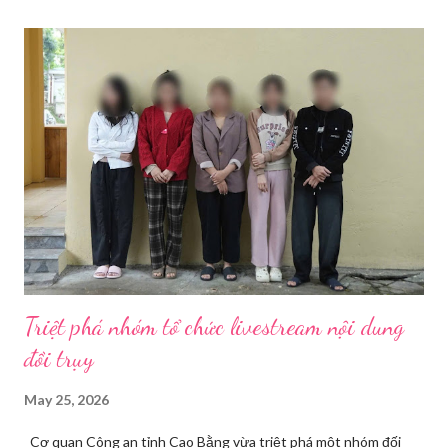
theo ba nhóm sau: 1.1. Thiết Bị Thu Hình Ảnh Và Âm
Thanh 1.1.1. Thân máy ảnh (Body máy
ảnh): Chọn máy ảnh có chất lượng ...
Triệt phá nhóm tổ chức livestream nội dung
đồi trụy
May 25, 2026
Cơ quan Công an tỉnh Cao Bằng vừa triệt phá một nhóm đối