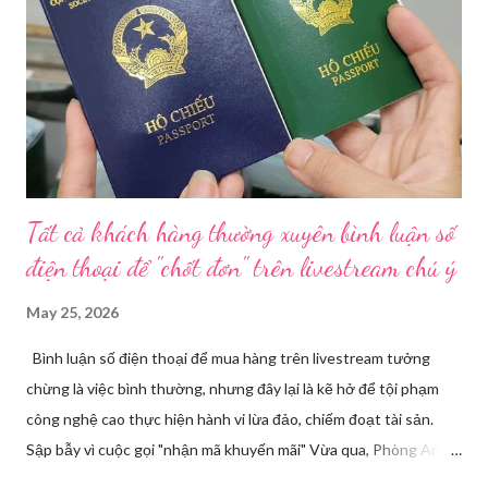
vụ Dược sẽ tham mưu Giám đốc Sở Y tế thành lập Tổ công tác
về mỹ phẩm. Cơ quan Cảnh sát điều tra Công an TP HCM vừa
triệt phá đường dây sản xuất, buôn bán mỹ phẩm giả quy mô
lớn, hoạt động tinh vi ngay giữa khu dân cư ở phường Tân Tạo.
Bên cạnh đó, Sở Y tế sẽ công khai danh ...
Tất cả khách hàng thường xuyên bình luận số
điện thoại để "chốt đơn" trên livestream chú ý
May 25, 2026
Bình luận số điện thoại để mua hàng trên livestream tưởng
chừng là việc bình thường, nhưng đây lại là kẽ hở để tội phạm
công nghệ cao thực hiện hành vi lừa đảo, chiếm đoạt tài sản.
Sập bẫy vì cuộc gọi "nhận mã khuyến mãi" Vừa qua, Phòng An
ninh mạng và phòng, chống tội phạm sử dụng công nghệ cao,