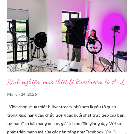
được điều này, người dùng cần đến sự hỗ trợ của những công cụ
chuyên biệt giúp xử lý hình ảnh, âm thanh, hiệu ứng và kết nối ổn
định. Những công cụ hỗ trợ livestream chuyên biệt Hiện nay,
phần mềm Livestream không chỉ phục vụ streamer hay game thủ
mà còn là trợ thủ đắc lực cho nhà bán hàng online, giáo viên,
doanh nghiệp, nhà sáng tạo nội dung. Việc lựa chọn đúng phần
mềm sẽ giúp bu...
Kinh nghiệm mua thiết bị livestream​ từ A-Z
March 24, 2026
Việc chọn mua thiết bị livestream phù hợp là yếu tố quan
trọng giúp nâng cao chất lượng các buổi phát trực tiếp của bạn,
từ mục đích bán hàng online, giải trí cho đến giảng dạy. Với sự
phát triển mạnh mẽ của các nền tảng như Facebook, YouTube,