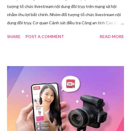
tượng tổ chức livestream nội dung đồi trụy trên mạng xã hội
nhằm thu lợi bất chính. Nhóm đối tượng tổ chức livestream nội
dung đồi trụy. Cơ quan Cảnh sát điều tra Công an tỉnh Cao Bằng
đã ra quyết định khởi tố vụ án, khởi tố bị can và thi hành lệnh
SHARE
POST A COMMENT
READ MORE
tạm giam đối với Triệu Thị Dung về hành vi truyền bá văn hóa
phẩm đồi trụy thông qua hình thức livestream trên mạng xã hội.
Trước đó, ngày 17/3, Phòng Cảnh sát hình sự Công an tỉnh Cao
Bằng tiếp nhận tố giác của công dân về việc trên một số ứng
dụng điện thoại xuất hiện các hoạt động phát trực tiếp nội dung
nhạy cảm, có dấu hiệu vi phạm pháp luật. Ngay sau khi tiếp
nhận, đơn vị đã nhanh chóng tổ chức xác minh, thu thập dữ liệu
để làm rõ. Kết quả điều tra ban đầu xác định, Triệu Thị Dung
(sinh năm 1994), trú tại xã Phủ Thông, tỉnh Thái Nguyên, cùng
một số đối tượng khác đã tham gia tổ chức livestream nội dung
đồi trụy nhằm mục đích thu lợi. Các đối tượng liên quan gồm
L.V.D (sinh ...