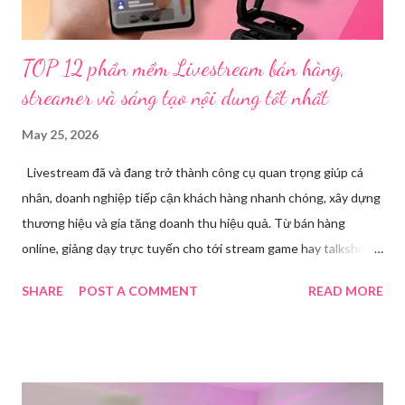
TOP 12 phần mềm Livestream bán hàng,
streamer và sáng tạo nội dung tốt nhất
May 25, 2026
Livestream đã và đang trở thành công cụ quan trọng giúp cá
nhân, doanh nghiệp tiếp cận khách hàng nhanh chóng, xây dựng
thương hiệu và gia tăng doanh thu hiệu quả. Từ bán hàng
online, giảng dạy trực tuyến cho tới stream game hay talkshow,
nhu cầu sử dụng phần mềm Livestream ngày càng tăng mạnh.
SHARE
POST A COMMENT
READ MORE
Trong bài viết dưới đây, chúng tôi sẽ giới thiệu chi tiết 12 công
cụ phát trực tiếp chất lượng, dễ sử dụng và phổ biến nhất hiện
nay. Tổng quan về phần mềm livestream Livestream là hình thức
phát sóng trực tiếp nội dung video, âm thanh lên các nền tảng
mạng xã hội hoặc website theo thời gian thực. Để thực hiện