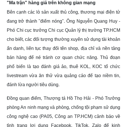
"Ma trận" hàng giả trên không gian mạng
Bên cạnh các lò sản xuất thủ công, thương mại điện tử
đang trở thành "điểm nóng". Ông Nguyễn Quang Huy -
Phó Chi cục trưởng Chi cục Quản lý thị trường TP.HCM
cho biết, các đối tượng thường xuyên sử dụng tài khoản
ẩn danh, liên tục thay đổi tên shop, địa chỉ và nền tảng
bán hàng để né tránh cơ quan chức năng. Thủ đoạn
phổ biến là tạo đánh giá ảo, thuê KOL, KOC tổ chức
livestream vừa ăn thử vừa quảng cáo để tạo niềm tin,
đánh lừa người tiêu dùng.
Đồng quan điểm, Thượng tá Hồ Thọ Hải - Phó Trưởng
phòng An ninh mạng và phòng, chống tội phạm sử dụng
công nghệ cao (PA05, Công an TP.HCM) cảnh báo về
tình trạng lợi dụng Facebook, TikTok, Zalo để kinh