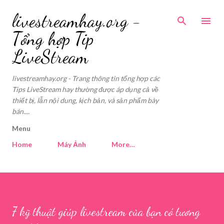
Skip to main content
livestreamhay.org -
Tổng hợp Tip
LiveStream
livestreamhay.org - Trang thông tin tổng hợp các
Tips LiveStream hay thường được áp dụng cả về
thiết bị, lẫn nội dung, kịch bản, và sản phẩm bày
bán....
Menu
Home
Máy Ảnh
More…
7 kỹ thuật giúp livestream của bạn có tương