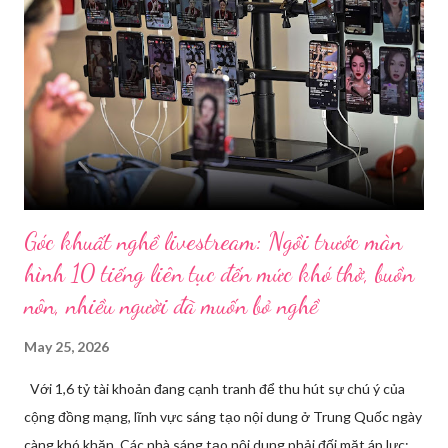
Góc khuất nghề livestream: Ngồi trước màn
hình 10 tiếng liên tục đến mức khó thở, buồn
nôn, nhiều người đã muốn bỏ nghề
May 25, 2026
Với 1,6 tỷ tài khoản đang cạnh tranh để thu hút sự chú ý của
cộng đồng mạng, lĩnh vực sáng tạo nội dung ở Trung Quốc ngày
càng khó khăn. Các nhà sáng tạo nội dung phải đối mặt áp lực: