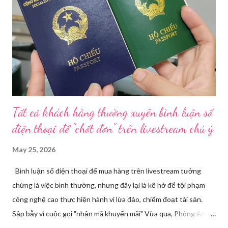
vụ Dược sẽ tham mưu Giám đốc Sở Y tế thành lập Tổ công tác
về mỹ phẩm. Cơ quan Cảnh sát điều tra Công an TP HCM vừa
triệt phá đường dây sản xuất, buôn bán mỹ phẩm giả quy mô
lớn, hoạt động tinh vi ngay giữa khu dân cư ở phường Tân Tạo.
Bên cạnh đó, Sở Y tế sẽ công khai danh ...
Tất cả khách hàng thường xuyên bình luận số
điện thoại để "chốt đơn" trên livestream chú ý
May 25, 2026
Bình luận số điện thoại để mua hàng trên livestream tưởng
chừng là việc bình thường, nhưng đây lại là kẽ hở để tội phạm
công nghệ cao thực hiện hành vi lừa đảo, chiếm đoạt tài sản.
Sập bẫy vì cuộc gọi "nhận mã khuyến mãi" Vừa qua, Phòng An
ninh mạng và phòng, chống tội phạm sử dụng công nghệ cao,