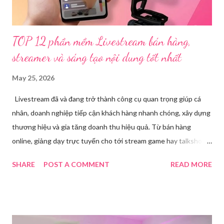
L.V.D (sinh ...
TOP 12 phần mềm Livestream bán hàng,
streamer và sáng tạo nội dung tốt nhất
May 25, 2026
Livestream đã và đang trở thành công cụ quan trọng giúp cá
nhân, doanh nghiệp tiếp cận khách hàng nhanh chóng, xây dựng
thương hiệu và gia tăng doanh thu hiệu quả. Từ bán hàng
online, giảng dạy trực tuyến cho tới stream game hay talkshow,
nhu cầu sử dụng phần mềm Livestream ngày càng tăng mạnh.
SHARE
POST A COMMENT
READ MORE
Trong bài viết dưới đây, chúng tôi sẽ giới thiệu chi tiết 12 công
cụ phát trực tiếp chất lượng, dễ sử dụng và phổ biến nhất hiện
nay. Tổng quan về phần mềm livestream Livestream là hình thức
phát sóng trực tiếp nội dung video, âm thanh lên các nền tảng