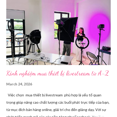
mạng xã hội hoặc website theo thời gian thực. Để thực hiện
được điều này, người dùng cần đến sự hỗ trợ của những công cụ
chuyên biệt giúp xử lý hình ảnh, âm thanh, hiệu ứng và kết nối ổn
định. Những công cụ hỗ trợ livestream chuyên biệt Hiện nay,
phần mềm Livestream không chỉ phục vụ streamer hay game thủ
mà còn là trợ thủ đắc lực cho nhà bán hàng online, giáo viên,
doanh nghiệp, nhà sáng tạo nội dung. Việc lựa chọn đúng phần
mềm sẽ giúp bu...
Kinh nghiệm mua thiết bị livestream​ từ A-Z
March 24, 2026
Việc chọn mua thiết bị livestream phù hợp là yếu tố quan
trọng giúp nâng cao chất lượng các buổi phát trực tiếp của bạn,
từ mục đích bán hàng online, giải trí cho đến giảng dạy. Với sự
phát triển mạnh mẽ của các nền tảng như Facebook, YouTube,