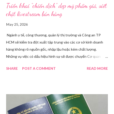
Triển khai “chiến dịch” dẹp mỹ phẩm giả, siết
chặt livestream bán hàng
May 25, 2026
Ngành y tế, công thương, quản lý thị trường và Công an TP
HCM sẽ kiểm tra đột xuất tập trung vào các cơ sở kinh doanh
hàng không rõ nguồn gốc, nhập lậu hoặc kém chất lượng.
Những vụ việc có dấu hiệu hình sự sẽ được chuyển Cơ quan
điều tra để xử lý triệt để. Phó Giám đốc Sở Y tế TP HCM Nguyễn
SHARE
POST A COMMENT
READ MORE
Hoài Nam đã ký ban hành Kế hoạch số 4316/KH-SYT về việc
tăng cường công tác quản lý nhà nước đối với lĩnh vực mỹ phẩm
trên địa bàn thành phố trong năm 2026. Theo Sở Y tế TP HCM,
thời gian qua, sự bùng nổ của mạng xã hội đã kéo theo tình
trạng kinh doanh mỹ phẩm thật - giả lẫn lộn. Để chấn chỉnh, Sở Y
tế TP HCM sẽ phối hợp với các sở, ngành và chính quyền địa
phương tăng cường kiểm tra, giám sát. Đợt này, Phòng Nghiệp