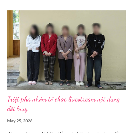
theo ba nhóm sau: 1.1. Thiết Bị Thu Hình Ảnh Và Âm
Thanh 1.1.1. Thân máy ảnh (Body máy
ảnh): Chọn máy ảnh có chất lượng ...
Triệt phá nhóm tổ chức livestream nội dung
đồi trụy
May 25, 2026