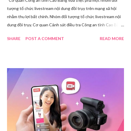
Cơ quan Công an tỉnh Cao Bằng vừa triệt phá một nhóm đối
tượng tổ chức livestream nội dung đồi trụy trên mạng xã hội
nhằm thu lợi bất chính. Nhóm đối tượng tổ chức livestream nội
dung đồi trụy. Cơ quan Cảnh sát điều tra Công an tỉnh Cao Bằng
đã ra quyết định khởi tố vụ án, khởi tố bị can và thi hành lệnh
SHARE
POST A COMMENT
READ MORE
tạm giam đối với Triệu Thị Dung về hành vi truyền bá văn hóa
phẩm đồi trụy thông qua hình thức livestream trên mạng xã hội.
Trước đó, ngày 17/3, Phòng Cảnh sát hình sự Công an tỉnh Cao
Bằng tiếp nhận tố giác của công dân về việc trên một số ứng
dụng điện thoại xuất hiện các hoạt động phát trực tiếp nội dung
nhạy cảm, có dấu hiệu vi phạm pháp luật. Ngay sau khi tiếp
nhận, đơn vị đã nhanh chóng tổ chức xác minh, thu thập dữ liệu
để làm rõ. Kết quả điều tra ban đầu xác định, Triệu Thị Dung
(sinh năm 1994), trú tại xã Phủ Thông, tỉnh Thái Nguyên, cùng
một số đối tượng khác đã tham gia tổ chức livestream nội dung
đồi trụy nhằm mục đích thu lợi. Các đối tượng liên quan gồm