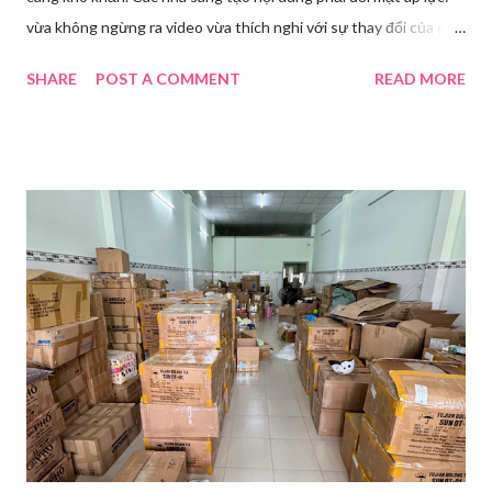
vừa không ngừng ra video vừa thích nghi với sự thay đổi của các
nền tảng. Một phụ nữ livestream trang điểm trong gian hàng của
SHARE
POST A COMMENT
READ MORE
Huawei tại Hội nghị Di động Thế giới tại Thượng Hải năm 2021.
Ảnh: Sixth Tone “Ông ơi, đến giờ đi làm rồi.” Wu Jieying, 27 tuổi,
kéo ông mình ra khỏi ghế sofa lúc ông đang xem TV, mặc kệ ông
càu nhàu. Mẹ cô, vừa dắt chó đi dạo về, cũng bị cô hối nhanh
thay đồ. Chỉ trong vài phút, phòng khách được sắp xếp lại. Hai
đèn chiếu ngược sáng bật lên. Một chiếc điện thoại được gắn cố
định. Cả ba người vào vị trí. Wu đã chuẩn bị sẵn lời thoại và trao
đổi trước cách diễn đạt với ông và mẹ, thậm chí còn bàn xem
dùng từ nào trong phương ngữ Thượng Hải nghe tự nhiên nhất
trên camera. Ông cô nhăn mặt khi nghe giải thích về Thế vận
hội Mùa đông. “Người già như tụi ông không hiểu mấy cái này...